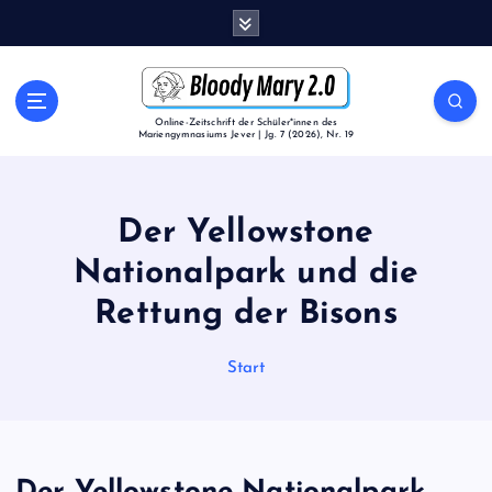
Z
u
m
I
n
Online-Zeitschrift der Schüler*innen des
Mariengymnasiums Jever | Jg. 7 (2026), Nr. 19
h
a
l
t
Der Yellowstone
s
p
Nationalpark und die
r
Rettung der Bisons
i
n
g
Start
e
n