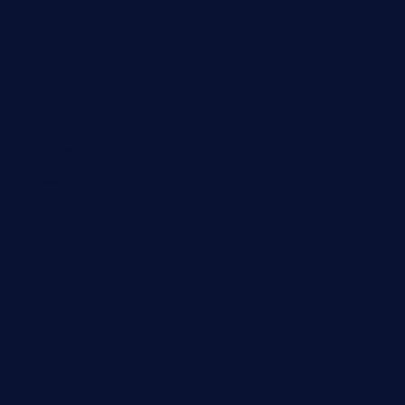
Gesundheit
Halloween
Humor
Jugend
Landwirtschaft
Lokales
Lyrik
Mariengymnasium
Natur
Poesie
Politik
Religion
Schule