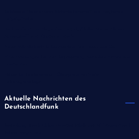
Behörden: "Sehr ernster Sicherheitsvorfall" am Flughafen
Leipzig/Halle
Drohnenfund am Flughafen Leipzig/Halle: Mutmaßlicher
Sprengstoff und Zünder entdeckt
Neue Männlichkeit in Sportserien: Ted Lasso und Co.
Einschränkungen bei der Bewässerung bedrohen Ernten von
Landwirten
Flüsse im Trockenstress - Ökosystem fehlt die
Lebensgrundlage
Aktuelle Nachrichten des
Deutschlandfunk
Bedrohung durch China - Großes jährliches Militärmanöver in
Taiwan begonnen