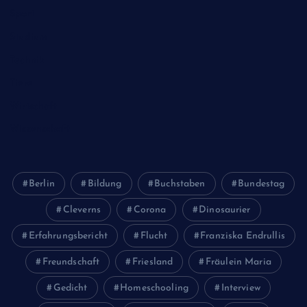
Sport
Studium
Technik
Tiere
Wirtschaft
Wissenschaft
Berlin
Bildung
Buchstaben
Bundestag
Cleverns
Corona
Dinosaurier
Erfahrungsbericht
Flucht
Franziska Endrullis
Freundschaft
Friesland
Fräulein Maria
Gedicht
Homeschooling
Interview