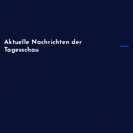
August 2019
April 2019
Januar 2019
Aktuelle Nachrichten der
Tagesschau
Keine Infos zum Netzwerk des Abdul B.: Das Schweigen des
BND
Extrem-Niedrigwasser: Bilger will Sonntagsfahrverbot für Lkw
lockern
Israel klagt Siedler wegen Tötung eines Palästinensers an
Was Sie jetzt zur Wahl in Sachsen-Anhalt wissen müssen
BGH bestätigt Urteil wegen Kriegsverbrechen in Syrien