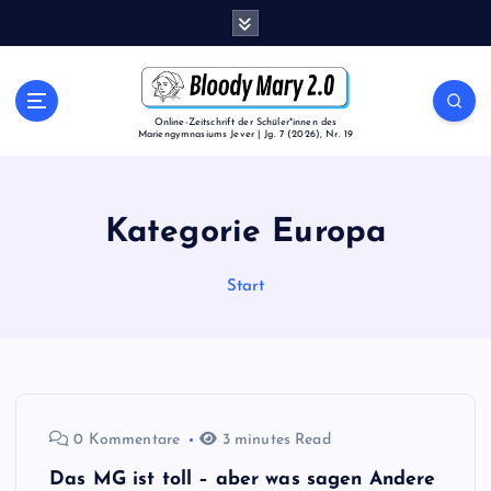
Z
u
m
I
n
Online-Zeitschrift der Schüler*innen des
Mariengymnasiums Jever | Jg. 7 (2026), Nr. 19
h
a
l
t
Kategorie Europa
s
p
Start
r
i
n
g
e
n
0 Kommentare
3 minutes Read
Das MG ist toll – aber was sagen Andere