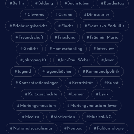
Berlin
Bildung
Buchstaben
Bundestag
Cleverns
Corona
Dinosaurier
Erfahrungsbericht
Flucht
Franziska Endrullis
Freundschaft
Friesland
Fräulein Maria
Gedicht
Homeschooling
Interview
Jahrgang 10
Jan-Paul Weber
Jever
Jugend
Jugendbücher
Kommunalpolitik
Konzentrationslager
Kreativität
Kunst
Kurzgeschichte
Lernen
Lyrik
Mariengymnasium
Mariengymnasium Jever
Medien
Motivation
Musical-AG
Nationalsozialismus
Neubau
Paläontologie