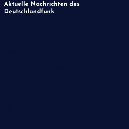
Aktuelle Nachrichten des
Deutschlandfunk
Weltraummüll - Europäische Wissenschaftler bestätigen
Einschlag von ausgebranntem Teil einer SpaceX-Rakete auf
dem Mond
Mögliche Öffnung - Iran und Oman einigen sich auf neue
Route durch Straße von Hormus
DR Kongo - Ebola verbreitet sich in großem Tempo, schon
1.800 Todesopfer
Wohnungsmarkt - Linken-Vorsitzende Schwerdtner macht
Vergesellschaftung zur Bedingung für Berlin-Koalition
Türkei - Regierungspartei AKP bringt Amnestie-Gesetz für
PKK-Mitglieder ins Parlament ein