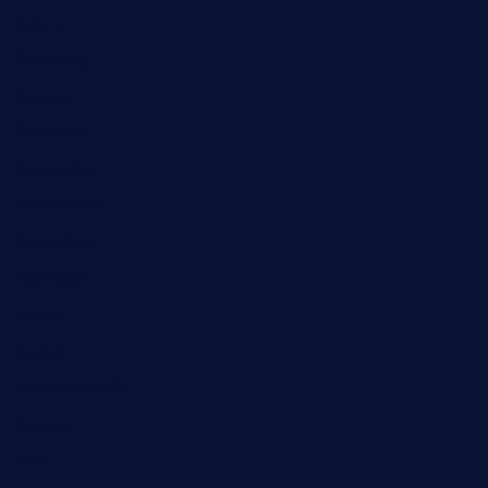
Corona
Ernährung
Europa
Feuilleton
Geschichte
Gesellschaft
Gesundheit
Halloween
Humor
Jugend
Landwirtschaft
Lokales
Lyrik