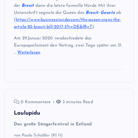
der
Brexit
dann die letzte formelle Hürde. Mit ihrer
Unterschrift segnete die Queen das
Brexit
–
Gesetz
ab
(
https://www.businessinsider.com/the-queen-signs-the-
article-50-brexit-bill-2017-3?r=DE&IR=T
).
Am 29.Januar 2020 verabschiedete das
Europaparlament den Vertrag, zwei Tage später am 31.
…
Weiterlesen
0 Kommentare
3 minutes Read
Laulupidu
Das große Sängerfestival in Estland
von Paula Schüßler (Kl. 11)