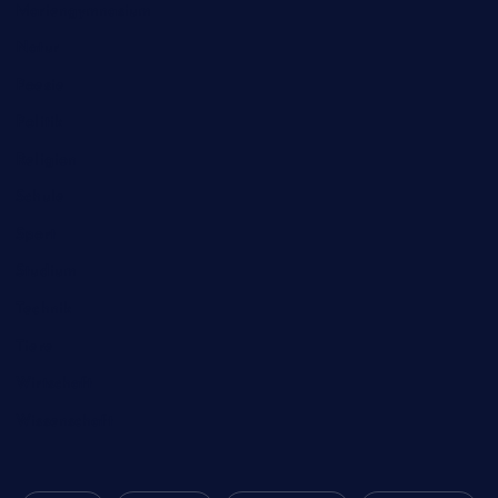
Mariengymnasium
Natur
Poesie
Politik
Religion
Schule
Sport
Studium
Technik
Tiere
Wirtschaft
Wissenschaft