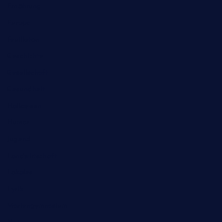
Ernährung
Europa
Feuilleton
Geschichte
Gesellschaft
Gesundheit
Halloween
Humor
Jugend
Landwirtschaft
Lokales
Lyrik
Mariengymnasium