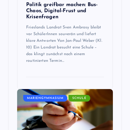
Politik greifbar machen: Bus-
a
Chaos, Digital-Frust und
Krisenfragen
t
Frieslands Landrat Sven Ambrosy bleibt
vor SchülerInnen souverän und liefert
i
klare Antworten Von Jan-Paul Weber (Kl.
10) Ein Landrat besucht eine Schule –
o
das klingt zunächst nach einem
routinierten Termin…
n
MARIENGYMNASIUM
SCHULE