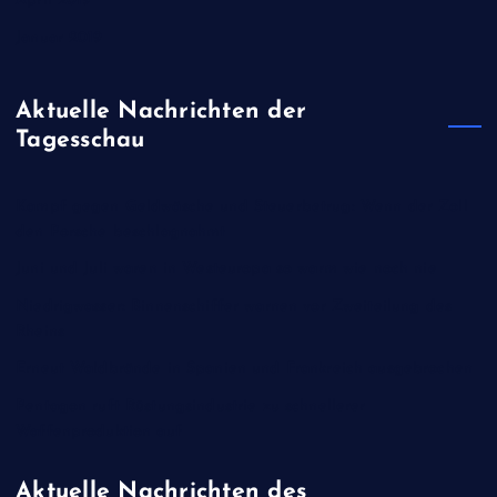
April 2019
Januar 2019
Aktuelle Nachrichten der
Tagesschau
Kampf gegen Geldwäsche und Steuerbetrug: Wenn der Zoll
den Porsche beschlagnahmt
Juni und Juli waren in Westeuropa so warm wie noch nie
Niedrigwasser: Binnenschiffer warnen vor Zweiteilung des
Rheins
Erneut Waldbrände in Spanien und Frankreich ausgebrochen
Pentagon ruft Rüstungsindustrie zu schnellerer
Waffenproduktion auf
Aktuelle Nachrichten des