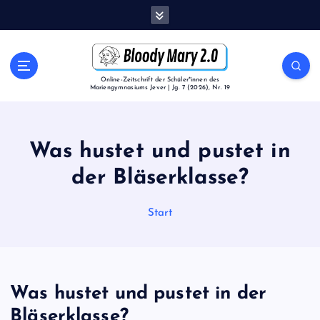
Z
u
m
I
n
Online-Zeitschrift der Schüler*innen des
Mariengymnasiums Jever | Jg. 7 (2026), Nr. 19
h
a
l
t
Was hustet und pustet in
s
p
der Bläserklasse?
r
i
Start
n
g
e
n
Was hustet und pustet in der
Bläserklasse?