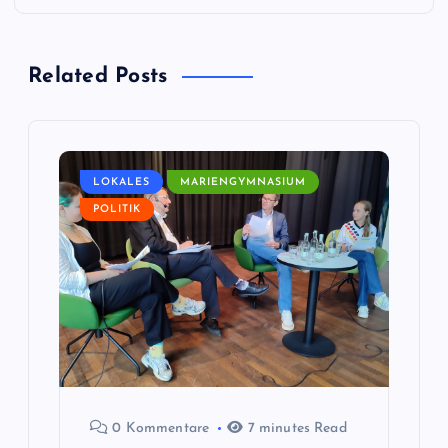
r
Related Posts
a
g
s
LOKALES
MARIENGYMNASIUM
POLITIK
n
a
v
i
g
0 Kommentare
7 minutes Read