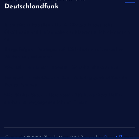
Deutschlandfunk
Islamistische Rebellen - Huthi-Miliz greift saudische
Ölraffinerie und Hafen nahe der Meerenge Bab al-Mandab
an
Kriegs-Folgen - Pentagon ruft US-Industrie auf, schneller
Waffen zu produzieren
Wechsel - Iran tauscht obersten Sicherheitsberater aus
Radsport - Niederländerin Demi Vollering gewinnt Tour de
France Femmes
"Aid Worker Security Database" - 350 humanitäre Helfer
starben im vergangenen Jahr im Einsatz
Copyright © 2026 Bloody Mary 2.0 | Powered by
Desert Themes