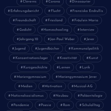
Cleverns
Corona
Dinosaurier
Erfahrungsbericht
Flucht
Franziska Endrullis
Freundschaft
Friesland
Fräulein Maria
Gedicht
Homeschooling
Interview
Jahrgang 10
Jan-Paul Weber
Jever
Jugend
Jugendbücher
Kommunalpolitik
Konzentrationslager
Kreativität
Kunst
Kurzgeschichte
Lernen
Lyrik
Mariengymnasium
Mariengymnasium Jever
Medien
Motivation
Musical-AG
Nationalsozialismus
Neubau
Paläontologie
Pandemie
Poesie
Rom
Schulalltag