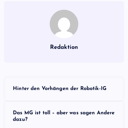
Redaktion
B
Hinter den Vorhängen der Robotik-IG
e
i
Das MG ist toll – aber was sagen Andere
dazu?
t