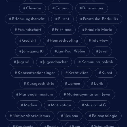
Cleverns
Corona
Dinosaurier
Erfahrungsbericht
Flucht
Franziska Endrullis
Freundschaft
Friesland
Fräulein Maria
Gedicht
Homeschooling
Interview
Jahrgang 10
Jan-Paul Weber
Jever
Jugend
Jugendbücher
Kommunalpolitik
Konzentrationslager
Kreativität
Kunst
Kurzgeschichte
Lernen
Lyrik
Mariengymnasium
Mariengymnasium Jever
Medien
Motivation
Musical-AG
Nationalsozialismus
Neubau
Paläontologie
Pandemie
Poesie
Rom
Schulalltag