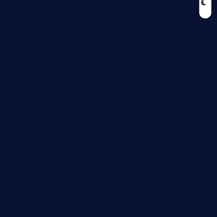
Corona
Ernährung
Europa
Feuilleton
Geschichte
Gesellschaft
Gesundheit
Halloween
Humor
Jugend
Landwirtschaft
Lokales
Lyrik
Mariengymnasium