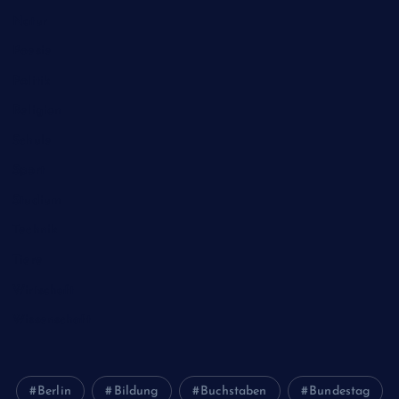
Natur
Poesie
Politik
Religion
Schule
Sport
Studium
Technik
Tiere
Wirtschaft
Wissenschaft
Berlin
Bildung
Buchstaben
Bundestag