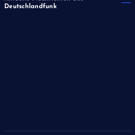
Deutschlandfunk
Vor Landtagswahlen - Unionsfraktionschef Frei:
Kooperationsverbot mit AfD gilt bundesweit
"Welt am Sonntag" - "Fatales Signal": Union kritisiert
Klingbeils Steuerpläne für bestimmte Vereine
Stralsund - AfD in Mecklenburg-Vorpommern bekräftigt Ziel
einer Alleinregierung nach der Landtagswahl im September
Bürokratieabbau - Innenministerium plant Personalausweis
ohne Adresse und mit größerem Foto
Mangelnde Pünktlichkeit - Verspätungen bei der Bahn:
Verkehrsminister Bilger will Bonus-Zahlungen an Ziele
koppeln