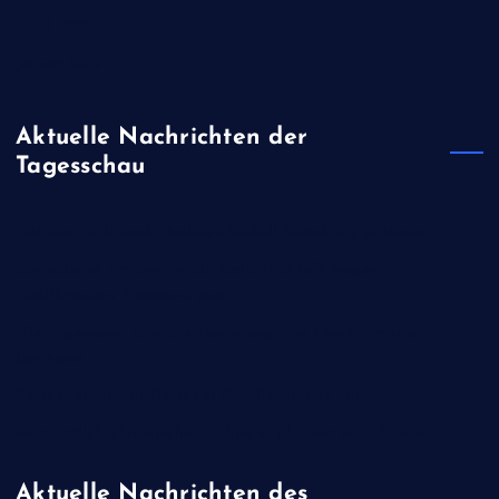
April 2019
Januar 2019
Aktuelle Nachrichten der
Tagesschau
Dobrindt will nach Drohnen-Vorfall Forschung ausbauen
Kanadische Provinz British Columbia ruft wegen
Waldbränden Notstand aus
Niedrigwasser: Was die Lockerung des Lkw-Fahrverbots
bedeutet
Paris führt Helmpflicht für E-Roller-Fahrer ein
Mutmaßlich ukrainische Drohne explodiert in Bulgarien
Aktuelle Nachrichten des