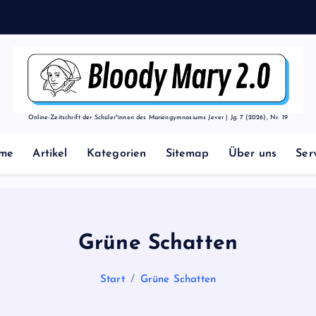
h
o
d
e
Online-Zeitschrift der Schüler*innen des Mariengymnasiums Jever | Jg. 7 (2026), Nr. 19
me
Artikel
Kategorien
Sitemap
Über uns
Ser
Grüne Schatten
Start
Grüne Schatten