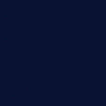
Juni 2022
Februar 2022
November 2021
Juli 2021
Februar 2021
November 2020
Juli 2020
Juni 2020
Mai 2020
Februar 2020
Januar 2020
November 2019
August 2019
April 2019