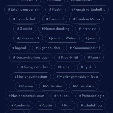
Cleverns
Corona
Dinosaurier
Erfahrungsbericht
Flucht
Franziska Endrullis
Freundschaft
Friesland
Fräulein Maria
Gedicht
Homeschooling
Interview
Jahrgang 10
Jan-Paul Weber
Jever
Jugend
Jugendbücher
Kommunalpolitik
Konzentrationslager
Kreativität
Kunst
Kurzgeschichte
Lernen
Lyrik
Mariengymnasium
Mariengymnasium Jever
Medien
Motivation
Musical-AG
Nationalsozialismus
Neubau
Paläontologie
Pandemie
Poesie
Rom
Schulalltag