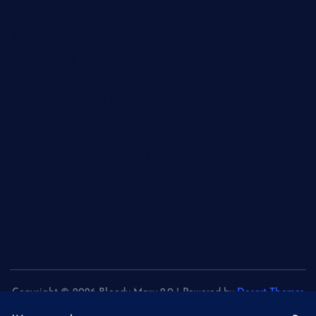
Wirtschaftsweiser Werding - "Merz muss Zerreden der
Rentenreform verhindern"
Geplante PKK-Amnestie in Türkei - Bundestagsvizepräsident
Ramelow fordert Regelungen auch in Deutschland
Ceuta-Andrang - EU fordert von Meta und Tiktok Vorgehen
gegen Falschinformationen
Medienbericht - Bundesfinanzminister Klingbeil will
Steuerfreibeträge für Vereine senken
Instagram und TikTok - Social Media: Sicherer Raum für
Minderjährige gefordert, Kinderärzte-Verband sieht
"Elternversagen"
Copyright © 2026 Bloody Mary 2.0 | Powered by
Desert Themes