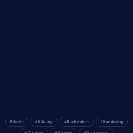
Poesie
Politik
Religion
Schule
Sport
Studium
Technik
Tiere
Wirtschaft
Wissenschaft
Berlin
Bildung
Buchstaben
Bundestag