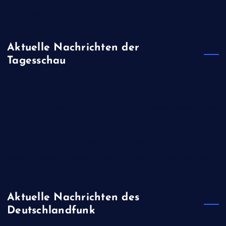
Januar 2019
Aktuelle Nachrichten der
Tagesschau
Hai-Sichtungen vor New York trüben den Badespaß
Italien: Waldbrand am Westufer des Gardasees ausgebrochen
Himalaya: Fünf vermisste Bergsteiger tot in Nepal gefunden
BUND kritisiert Lockerung des Sonntagsfahrverbots für Lkw
Kann der neue britische Premier Burnham Obdachlosigkeit
beenden?
Aktuelle Nachrichten des
Deutschlandfunk