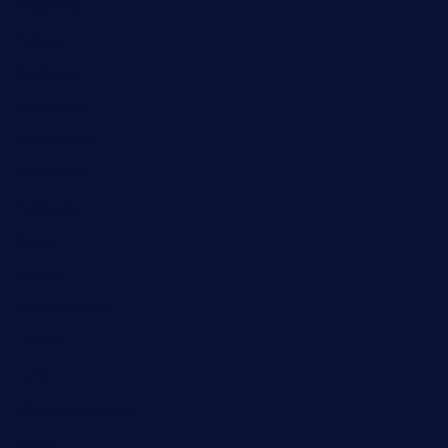
Ernährung
Europa
Feuilleton
Geschichte
Gesellschaft
Gesundheit
Halloween
Humor
Jugend
Landwirtschaft
Lokales
Lyrik
Mariengymnasium
Natur