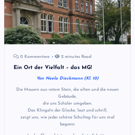
0 Kommentare
2 minutes Read
Ein Ort der Vielfalt – das MG!
Von Neela Dieckmann (Kl. 10)
Die Mauern aus rotem Stein, die alten und die neuen
Gebäude,
die uns Schüler umgeben.
Das Klingeln der Glocke, laut und schrill,
zeigt uns, wie jeder schöne Schultag für uns mal
begann.