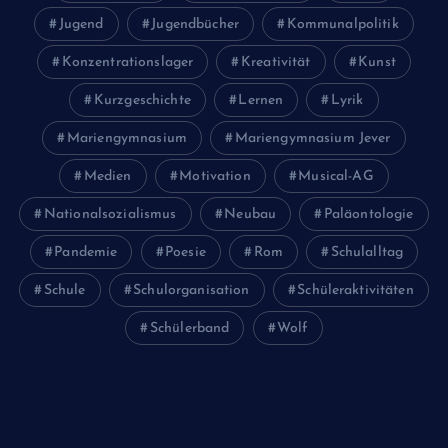
Jugend
Jugendbücher
Kommunalpolitik
Konzentrationslager
Kreativität
Kunst
Kurzgeschichte
Lernen
Lyrik
Mariengymnasium
Mariengymnasium Jever
Medien
Motivation
Musical-AG
Nationalsozialismus
Neubau
Paläontologie
Pandemie
Poesie
Rom
Schulalltag
Schule
Schulorganisation
Schüleraktivitäten
Schülerband
Wolf
Juni 2026
Februar 2024