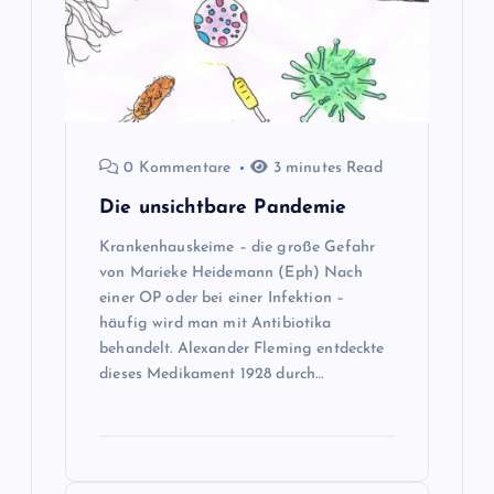
a
v
i
0 Kommentare
3 minutes Read
g
Die unsichtbare Pandemie
a
Krankenhauskeime – die große Gefahr
von Marieke Heidemann (Eph) Nach
t
einer OP oder bei einer Infektion –
häufig wird man mit Antibiotika
i
behandelt. Alexander Fleming entdeckte
dieses Medikament 1928 durch…
o
n