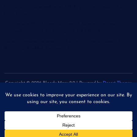
DR Kongo - Ebola verbreitet sich in großem Tempo, schon
1.800 Todesopfer
Wohnungsmarkt - Linken-Vorsitzende Schwerdtner macht
Vergesellschaftung zur Bedingung für Berlin-Koalition
Türkei - Regierungspartei AKP bringt Amnestie-Gesetz für
PKK-Mitglieder ins Parlament ein
Copyright © 2026 Bloody Mary 2.0 | Powered by
Desert Themes
Back to Top