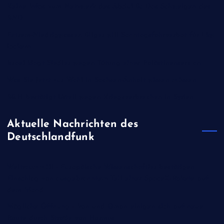
Keine Infos zum Netzwerk des Abdul B.: Das Schweigen des
BND
Extrem-Niedrigwasser: Bilger will Sonntagsfahrverbot für Lkw
lockern
Israel klagt Siedler wegen Tötung eines Palästinensers an
Was Sie jetzt zur Wahl in Sachsen-Anhalt wissen müssen
BGH bestätigt Urteil wegen Kriegsverbrechen in Syrien
Aktuelle Nachrichten des
Deutschlandfunk
Weltraummüll - Europäische Wissenschaftler bestätigen
Einschlag von ausgebranntem Teil einer SpaceX-Rakete auf
dem Mond
Mögliche Öffnung - Iran und Oman einigen sich auf neue
Route durch Straße von Hormus