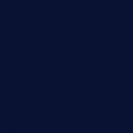
Gesundheit
Halloween
Humor
Jugend
Landwirtschaft
Lokales
Lyrik
Mariengymnasium
Natur
Poesie
Politik
Religion
Schule
Sport