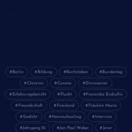
Studium
Technik
Tiere
Wirtschaft
Wissenschaft
Berlin
Bildung
Buchstaben
Bundestag
Cleverns
Corona
Dinosaurier
Erfahrungsbericht
Flucht
Franziska Endrullis
Freundschaft
Friesland
Fräulein Maria
Gedicht
Homeschooling
Interview
Jahrgang 10
Jan-Paul Weber
Jever