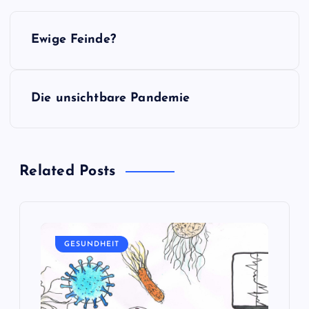
B
Ewige Feinde?
e
i
Die unsichtbare Pandemie
t
r
Related Posts
a
g
GESUNDHEIT
s
n