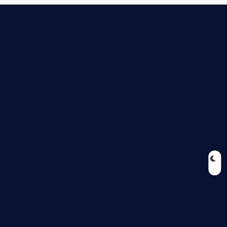
Biologie
Corona
Ernährung
Europa
Feuilleton
Geschichte
Gesellschaft
Gesundheit
Halloween
Humor
Jugend