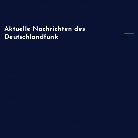
Ceuta-Krise - Madrid droht Rom im Streit um Grenzkontrollen
Ebolavirus in DR Kongo verbreitet sich schneller als je zuvor
Aktuelle Nachrichten des
Deutschlandfunk
Nutzfahrzeughersteller - Quartalsgewinn bei Daimler Truck
um fast 50 Prozent eingebrochen
Facebook-Mutterkonzern - Meta zu Millionenstrafe verurteilt,
Gericht sieht Kinder gefährdet
Ukraine-Krieg - Strack-Zimmermann (FDP): "Europäische
Verbündete müssen mehr Patriots liefern"
Geburtenstarke Jahrgänge - Studie: Auch nach Renteneintritt
der "Babyboomer" kommen demografische
Herausforderungen - Pflegekapazitäten schon jetzt ausbauen
Spanien - Filmfestival von San Sebastián ehrt Werner Herzog