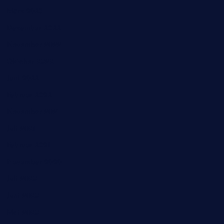
März 2023
Dezember 2022
November 2022
Oktober 2022
Juni 2022
Februar 2022
November 2021
Juli 2021
Februar 2021
November 2020
Juli 2020
Juni 2020
Mai 2020