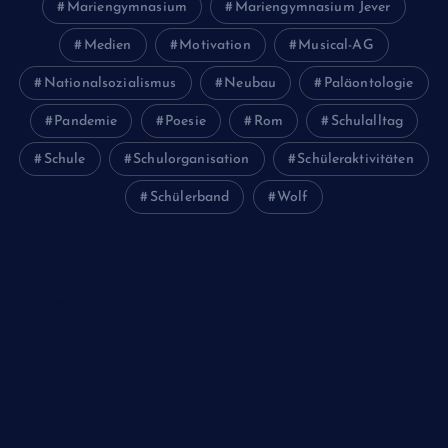
Mariengymnasium
Mariengymnasium Jever
Medien
Motivation
Musical-AG
Nationalsozialismus
Neubau
Paläontologie
Pandemie
Poesie
Rom
Schulalltag
Schule
Schulorganisation
Schüleraktivitäten
Schülerband
Wolf
Juni 2026
Februar 2024
Januar 2024
Oktober 2023
Mai 2023
April 2023