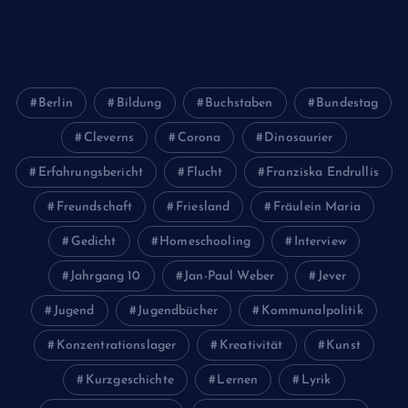
Wissenschaft
Berlin
Bildung
Buchstaben
Bundestag
Cleverns
Corona
Dinosaurier
Erfahrungsbericht
Flucht
Franziska Endrullis
Freundschaft
Friesland
Fräulein Maria
Gedicht
Homeschooling
Interview
Jahrgang 10
Jan-Paul Weber
Jever
Jugend
Jugendbücher
Kommunalpolitik
Konzentrationslager
Kreativität
Kunst
Kurzgeschichte
Lernen
Lyrik