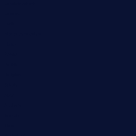
Landwirtschaft
Lokales
Lyrik
Mariengymnasium
Natur
Poesie
Politik
Religion
Schule
Sport
Studium
Technik
Tiere
Wirtschaft