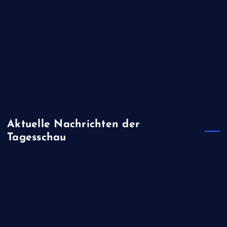
Februar 2020
Januar 2020
November 2019
August 2019
April 2019
Januar 2019
Aktuelle Nachrichten der
Tagesschau
Vorschlag von Verkehrsminister: Debatte über Lkw-
Sonntagsfahrverbot
Ukraine greift erneut russischen Onlinehändler Wildberries an
Verdächtiger Drohnenflug über "Patriot-Werft"