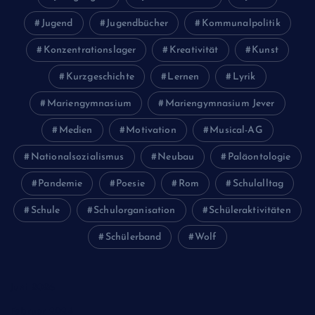
Jugend
Jugendbücher
Kommunalpolitik
Konzentrationslager
Kreativität
Kunst
Kurzgeschichte
Lernen
Lyrik
Mariengymnasium
Mariengymnasium Jever
Medien
Motivation
Musical-AG
Nationalsozialismus
Neubau
Paläontologie
Pandemie
Poesie
Rom
Schulalltag
Schule
Schulorganisation
Schüleraktivitäten
Schülerband
Wolf
Juni 2026
Februar 2024