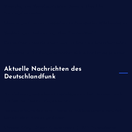
Vorschlag von Verkehrsminister: Debatte über Lkw-
Sonntagsfahrverbot
Ukraine greift erneut russischen Onlinehändler Wildberries an
Verdächtiger Drohnenflug über "Patriot-Werft"
Ceuta-Krise - Madrid droht Rom im Streit um Grenzkontrollen
Ebolavirus in DR Kongo verbreitet sich schneller als je zuvor
Aktuelle Nachrichten des
Deutschlandfunk
Nutzfahrzeughersteller - Quartalsgewinn bei Daimler Truck
um fast 50 Prozent eingebrochen
Facebook-Mutterkonzern - Meta zu Millionenstrafe verurteilt,
Gericht sieht Kinder gefährdet
Ukraine-Krieg - Strack-Zimmermann (FDP): "Europäische