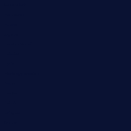
Gesundheit
Halloween
Humor
Jugend
Landwirtschaft
Lokales
Lyrik
Mariengymnasium
Natur
Poesie
Politik
Religion
Schule