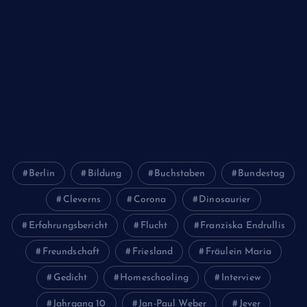
Sport
Studium
Technik
Tiere
Wirtschaft
Wissenschaft
Berlin
Bildung
Buchstaben
Bundestag
Cleverns
Corona
Dinosaurier
Erfahrungsbericht
Flucht
Franziska Endrullis
Freundschaft
Friesland
Fräulein Maria
Gedicht
Homeschooling
Interview
Jahrgang 10
Jan-Paul Weber
Jever