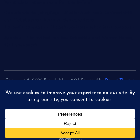
Verbündete müssen mehr Patriots liefern"
Geburtenstarke Jahrgänge - Studie: Auch nach Renteneintritt
der "Babyboomer" kommen demografische
Herausforderungen - Pflegekapazitäten schon jetzt ausbauen
Spanien - Filmfestival von San Sebastián ehrt Werner Herzog
für Lebenswerk
Copyright © 2026 Bloody Mary 2.0 | Powered by
Desert Themes
Back to Top