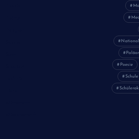
Ma
Poesie
Med
Politik
Religion
National
Schule
Paläon
Sport
Poesie
Studium
Schule
Technik
Schülerak
Tiere
Wirtschaft
Wissenschaft