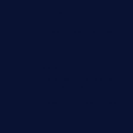
und Gemeindebund fordert
nationalen Kraftakt
Schleusernetz im Mittelmeer -
Europol: Spanische Polizei nimmt
zahlreiche Verdächtige fest
Vogelschmuggel - Entführter
Kaiseradler zurück in der serbischen
Wildnis
Niedrigwasser - Umweltorganisation
BUND kritisiert Pläne von
Bundesverkehrsminister Bilger;
Zustimmung vom Industrieverband
BDI
Theater - Protest gegen verfallende
Infrastruktur: Temporäres