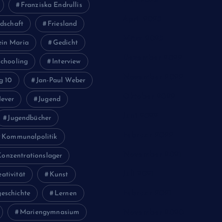
Mai 2023
Franziska Endrullis
April 2023
dschaft
Friesland
März 2023
ein Maria
Gedicht
Dezember 2022
chooling
Interview
November 2022
g 10
Jan-Paul Weber
Oktober 2022
Jever
Jugend
Juni 2022
Jugendbücher
Februar 2022
Kommunalpolitik
November 2021
Konzentrationslager
Juli 2021
eativität
Kunst
Februar 2021
eschichte
Lernen
Mariengymnasium
November 2020