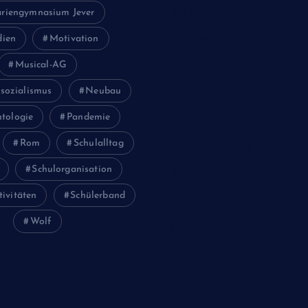
riengymnasium Jever
Juli 2020
ien
Motivation
Juni 2020
Musical-AG
Mai 2020
sozialismus
Neubau
Februar 2020
tologie
Pandemie
Januar 2020
Rom
Schulalltag
November 2019
Schulorganisation
August 2019
tivitäten
Schülerband
April 2019
Wolf
Januar 2019