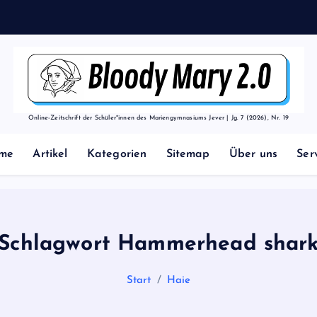
Online-Zeitschrift der Schüler*innen des Mariengymnasiums Jever | Jg. 7 (2026), Nr. 19
me
Artikel
Kategorien
Sitemap
Über uns
Ser
Schlagwort Hammerhead shar
Start
Haie