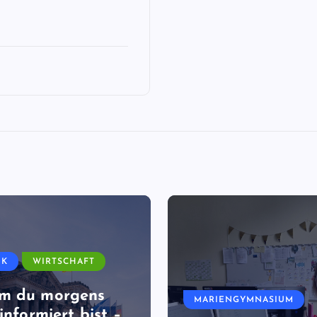
IK
WIRTSCHAFT
m du morgens
MARIENGYMNASIUM
informiert bist –