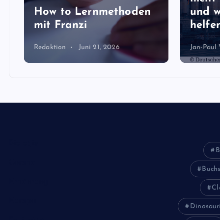
How to Lernmethoden
und w
mit Franzi
helfen
Redaktion
Juni 21, 2026
Jan-Paul
Biologie
B
Corona
Buch
Ernährung
Cl
Europa
Dinosaur