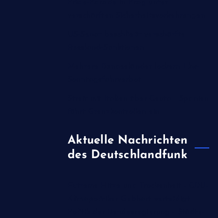
Pride-Parade in Prag unter
verschärften Sicherheitsvorkehrungen
US-Senat beschließt verschärfte
Russland-Sanktionen
Mehrere Bundesländer lockern Lkw-
Sonntagsfahrverbot
Streit mit Italien über Ceuta - Spanien
führt Grenzkontrollen ein
Aktuelle Nachrichten
des Deutschlandfunk
Extreme Hitze und Trockenheit - CDU-
Klimapolitiker Gebhart verteidigt
Politik der Bundesregierung - Städte-