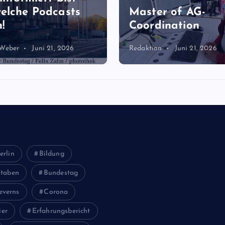
elche Podcasts
Master of AG-
!
Coordination
 Weber
Juni 21, 2026
Redaktion
Juni 21, 2026
Juni 2026
erlin
Bildung
Februar 2024
staben
Bundestag
Januar 2024
everns
Corona
Oktober 2023
ier
Erfahrungsbericht