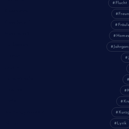
Feuilleton
Flucht
Geschichte
Freun
Gesellschaft
Fräul
Gesundheit
Homes
Halloween
Jahrgan
Humor
Jugend
Landwirtschaft
Lokales
Lyrik
Kr
Mariengymnasium
Kurzg
Natur
Lyrik