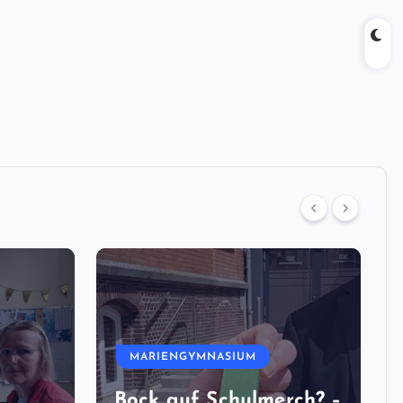
MARIENGYMNASIUM
Bock auf Schulmerch? –