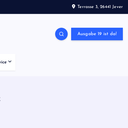
Terrasse 3, 26441 Jever
Ausgabe 19 ist da!
vice
k