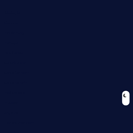
Biologie
Corona
Ernährung
Europa
Feuilleton
Geschichte
Gesellschaft
Gesundheit
Halloween
Humor
Jugend
Landwirtschaft
Lokales