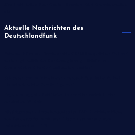
Streit mit Italien über Ceuta - Spanien führt Grenzkontrollen
ein
Aktuelle Nachrichten des
Deutschlandfunk
Extreme Hitze und Trockenheit - CDU-Klimapolitiker Gebhart
verteidigt Politik der Bundesregierung - Städte- und
Gemeindebund fordert nationalen Kraftakt
Schleusernetz im Mittelmeer - Europol: Spanische Polizei
nimmt zahlreiche Verdächtige fest
Vogelschmuggel - Entführter Kaiseradler zurück in der
serbischen Wildnis
Niedrigwasser - Umweltorganisation BUND kritisiert Pläne
von Bundesverkehrsminister Bilger; Zustimmung vom
Industrieverband BDI