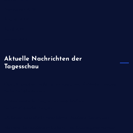
November 2019
August 2019
April 2019
Januar 2019
Aktuelle Nachrichten der
Tagesschau
OpenAI pausiert teils Entwicklung von KI-Modell wegen
Sicherheitsbedenken
Pride-Parade in Prag unter verschärften
Sicherheitsvorkehrungen
US-Senat beschließt verschärfte Russland-Sanktionen
Mehrere Bundesländer lockern Lkw-Sonntagsfahrverbot