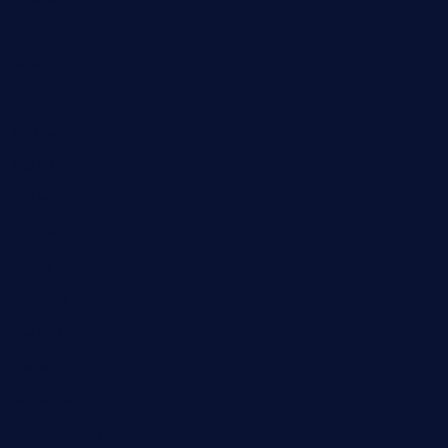
Lyrik
Mariengymnasium
Natur
Poesie
Politik
Religion
Schule
Sport
Studium
Technik
Tiere
Wirtschaft
Wissenschaft