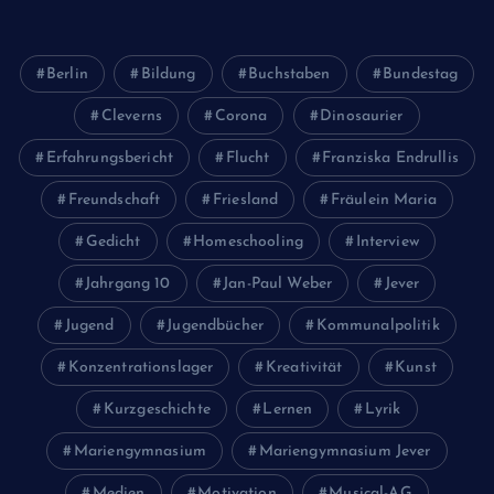
Berlin
Bildung
Buchstaben
Bundestag
Cleverns
Corona
Dinosaurier
Erfahrungsbericht
Flucht
Franziska Endrullis
Freundschaft
Friesland
Fräulein Maria
Gedicht
Homeschooling
Interview
Jahrgang 10
Jan-Paul Weber
Jever
Jugend
Jugendbücher
Kommunalpolitik
Konzentrationslager
Kreativität
Kunst
Kurzgeschichte
Lernen
Lyrik
Mariengymnasium
Mariengymnasium Jever
Medien
Motivation
Musical-AG