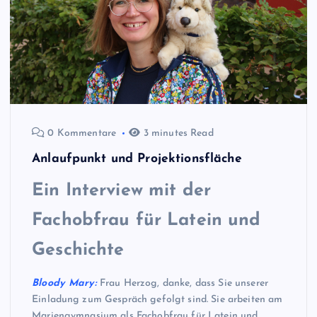
0 Kommentare
3 minutes Read
Anlaufpunkt und Projektionsfläche
Ein Interview mit der
Fachobfrau für Latein und
Geschichte
Bloody Mary:
Frau Herzog, danke, dass Sie unserer
Einladung zum Gespräch gefolgt sind. Sie arbeiten am
Mariengymnasium als Fachobfrau für Latein und