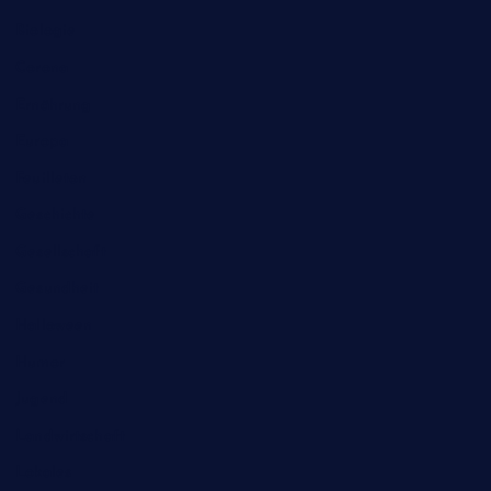
Biologie
Corona
Ernährung
Europa
Feuilleton
Geschichte
Gesellschaft
Gesundheit
Halloween
Humor
Jugend
Landwirtschaft
Lokales