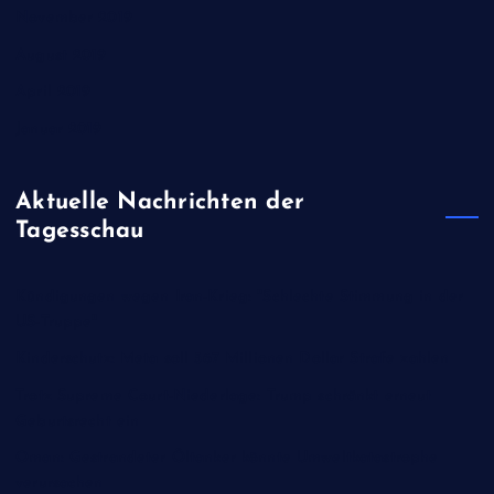
November 2019
August 2019
April 2019
Januar 2019
Aktuelle Nachrichten der
Tagesschau
Kündigungen wegen Iran-Krieg: "Schlechte Stimmung in der
US-Truppe"
Kinderschutz: Meta soll 567 Millionen Dollar Strafe zahlen
Trotz Supreme Court-Niederlage: Trump schränkt erneut
Geburtsrecht ein
Oman: Gestrandeter Öltanker könnte Umweltkatastrophe
verursachen