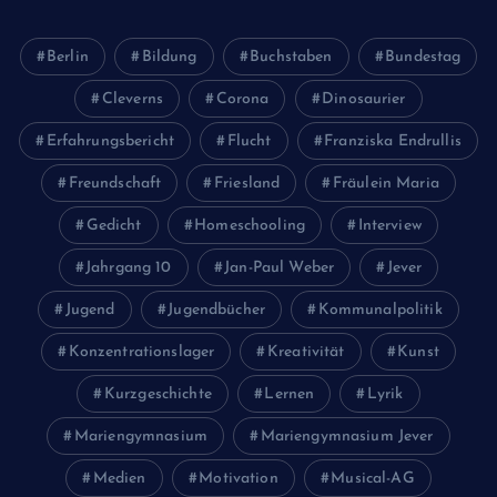
Berlin
Bildung
Buchstaben
Bundestag
Cleverns
Corona
Dinosaurier
Erfahrungsbericht
Flucht
Franziska Endrullis
Freundschaft
Friesland
Fräulein Maria
Gedicht
Homeschooling
Interview
Jahrgang 10
Jan-Paul Weber
Jever
Jugend
Jugendbücher
Kommunalpolitik
Konzentrationslager
Kreativität
Kunst
Kurzgeschichte
Lernen
Lyrik
Mariengymnasium
Mariengymnasium Jever
Medien
Motivation
Musical-AG