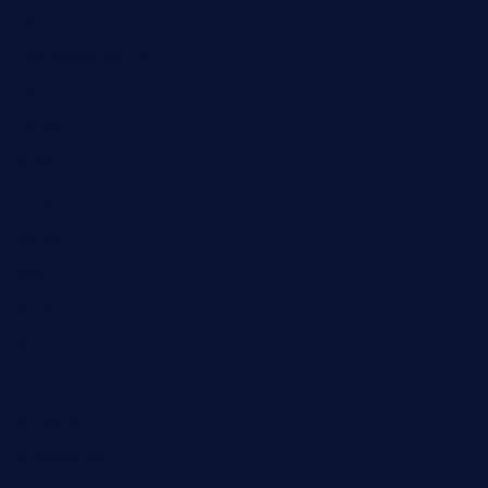
Lyrik
Mariengymnasium
Natur
Poesie
Politik
Religion
Schule
Sport
Studium
Technik
Tiere
Wirtschaft
Wissenschaft