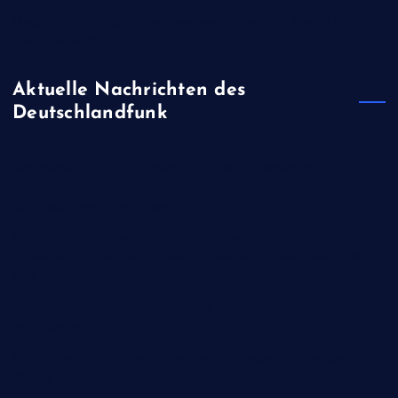
Flughafen Leipzig/Halle: Bundesanwaltschaft ermittelt zu
Sprengstoff-Drohne
Aktuelle Nachrichten des
Deutschlandfunk
Sprengstoffdrohne in Leipzig - Sicherheitsexperte:
"Deutschland ist bei Erkennung und Abwehr von Drohnen
nicht auf Stand der Dinge"
FIFA-Präsident Infantino - Trotz Rücknahme von
Investorenplänen: UEFA droht weiter mit Boykott von Fußball-
WM
Skandinavien - Norwegen meldet ungewöhnliche Todesfälle
von Rentieren
Westjordanland - Israelischer Siedler wegen fahrlässiger
Tötung angeklagt