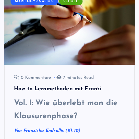
MARIENGYMNASIUM
SCHULE
0 Kommentare
7 minutes Read
How to Lernmethoden mit Franzi
Vol. I: Wie überlebt man die
Klausurenphase?
Von Franziska Endrullis (Kl. 10)