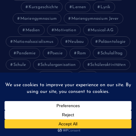
Kurzgeschichte
Lernen
Lyrik
Mariengymnasium
Mariengymnasium Jever
Medien
Motivation
Musical-AG
Nationalsozialismus
Neubau
Paläontologie
Pandemie
Poesie
Rom
Schulalltag
Schule
Schulorganisation
Schüleraktivitäten
Schülerband
Wolf
Juni 2026
Februar 2024
Januar 2024
Oktober 2023