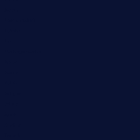
Jugend
Landwirtschaft
Lokales
Lyrik
Mariengymnasium
Natur
Poesie
Politik
Religion
Schule
Sport
Studium
Technik