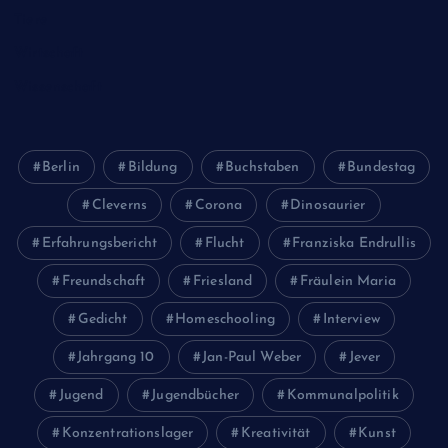
Tiere
Wirtschaft
Wissenschaft
Berlin
Bildung
Buchstaben
Bundestag
Cleverns
Corona
Dinosaurier
Erfahrungsbericht
Flucht
Franziska Endrullis
Freundschaft
Friesland
Fräulein Maria
Gedicht
Homeschooling
Interview
Jahrgang 10
Jan-Paul Weber
Jever
Jugend
Jugendbücher
Kommunalpolitik
Konzentrationslager
Kreativität
Kunst