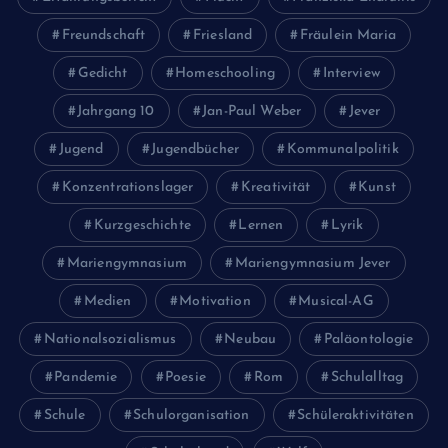
Freundschaft
Friesland
Fräulein Maria
Gedicht
Homeschooling
Interview
Jahrgang 10
Jan-Paul Weber
Jever
Jugend
Jugendbücher
Kommunalpolitik
Konzentrationslager
Kreativität
Kunst
Kurzgeschichte
Lernen
Lyrik
Mariengymnasium
Mariengymnasium Jever
Medien
Motivation
Musical-AG
Nationalsozialismus
Neubau
Paläontologie
Pandemie
Poesie
Rom
Schulalltag
Schule
Schulorganisation
Schüleraktivitäten