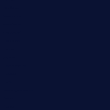
Feuilleton
Geschichte
Gesellschaft
Gesundheit
Halloween
Humor
Jugend
Landwirtschaft
Lokales
Lyrik
Mariengymnasium
Natur
Poesie