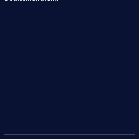
Sprengstoffdrohne in Leipzig - Sicherheitsexperte:
"Deutschland ist bei Erkennung und Abwehr von Drohnen
nicht auf Stand der Dinge"
FIFA-Präsident Infantino - Trotz Rücknahme von
Investorenplänen: UEFA droht weiter mit Boykott von Fußball-
WM
Skandinavien - Norwegen meldet ungewöhnliche Todesfälle
von Rentieren
Westjordanland - Israelischer Siedler wegen fahrlässiger
Tötung angeklagt
München - Stefan Aust erhält Bayerischen Buchpreis für sein
Gesamtwerk