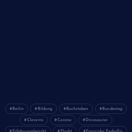
Politik
Religion
Schule
Sport
Studium
Technik
Tiere
Wirtschaft
Wissenschaft
Berlin
Bildung
Buchstaben
Bundestag
Cleverns
Corona
Dinosaurier
Erfahrungsbericht
Flucht
Franziska Endrullis