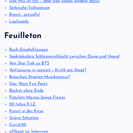
Das MG ist toll – aber was sagen Andere dazu?
Serbische Süßspeisen
Brexit… actually!
Laulupidu
Feuilleton
Buch-Empfehlungen
Spektakuläre Schlammschlacht zwischen Depp und Heard
Von Star Trek zu BTS
Verfassung in concert – Kritik am Staat?
Brauchen Staaten Musikzensur?
Star Wars Fun Facts
Bücher ohne Ende
Fräulein Marias lange Finger
20 Jahre K.I.Z.
Kunst in der Krise
Grüne Schatten
Corid-20
offbeat im Interview