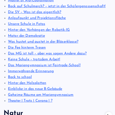
Master of AG-Coordination
Bock auf Schulmerch? – jetzt in der Schülergenossenschaft!
Die SV – Was ist das eigentlich?
Anlaufpunkt und Projektionsfläche
Unsere Schule in Fotos
Hinter den Vorhängen der Robotik-IG
Motor der Demokratie
Was hustet und pustet in der Bläserklasse?
Die Fee hinterm Tresen
Das MG ist toll – aber was sagen Andere dazu?
Keine Schule – trotzdem Arbeit!
Das Mariengymnasium ist Fairtrade-School!
Immerwährende Erinnerung
Back to school
Hinter den Holzplatten
Einblicke in das neue B-Gebäude
Geheime Räume am Mariengymnasium
Theater | Trotz | Corona | ?
Natur