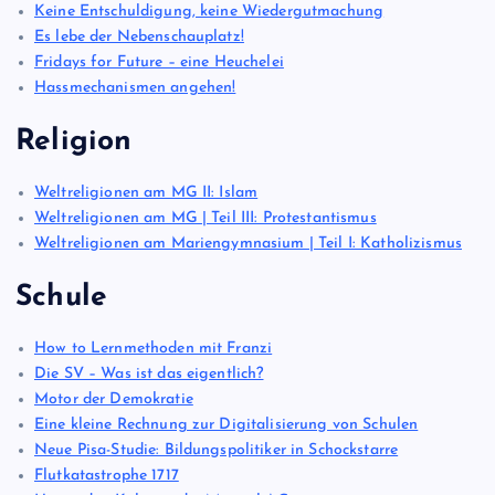
Keine Entschuldigung, keine Wiedergutmachung
Es lebe der Nebenschauplatz!
Fridays for Future – eine Heuchelei
Hassmechanismen angehen!
Religion
Weltreligionen am MG II: Islam
Weltreligionen am MG | Teil III: Protestantismus
Weltreligionen am Mariengymnasium | Teil I: Katholizismus
Schule
How to Lernmethoden mit Franzi
Die SV – Was ist das eigentlich?
Motor der Demokratie
Eine kleine Rechnung zur Digitalisierung von Schulen
Neue Pisa-Studie: Bildungspolitiker in Schockstarre
Flutkatastrophe 1717