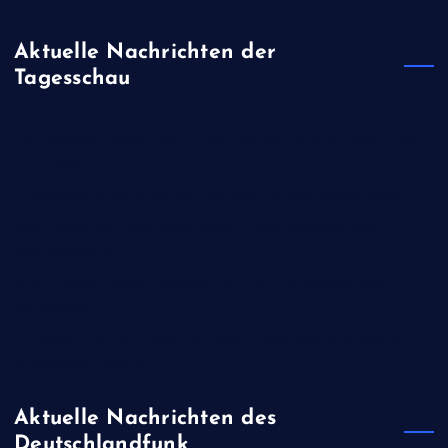
Aktuelle Nachrichten der
Tagesschau
Kündigungen wegen Iran-Krieg: "Schlechte Stimmung in der
US-Truppe"
Kinderschutz: Meta soll 567 Millionen Dollar Strafe zahlen
Trotz Supreme Court-Niederlage: Trump schränkt erneut
Geburtsrecht ein
Oman: Gestrandeter Öltanker könnte Umweltkatastrophe
verursachen
Flughafen Leipzig/Halle: Bundesanwaltschaft ermittelt zu
Sprengstoff-Drohne
Aktuelle Nachrichten des
Deutschlandfunk