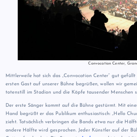
Convocation Center, Grand
Mittlerweile hat sich das „Convocation Center“ gut gefüllt
ersten Gast auf unserer Bühne begrüßen, wollen wir geme
totenstill im Stadion und die Köpfe tausender Menschen 
Der erste Sänger kommt auf die Bühne gestürmt. Mit einer
Hand begrüßt er das Publikum enthusiastisch: „Hello Chur
zieht. Tatsächlich verbringen die Bands etwa nur die Hälft
andere Hälfte wird gesprochen. Jeder Künstler auf der Büh