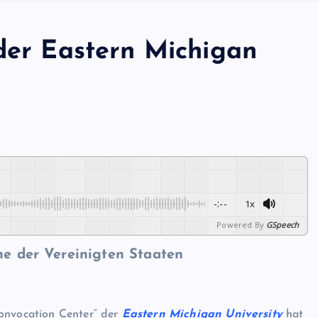
 der Eastern Michigan
-:--
1x
Powered By
GSpeech
ene der Vereinigten Staaten
Convocation Center“ der
Eastern Michigan University
hat