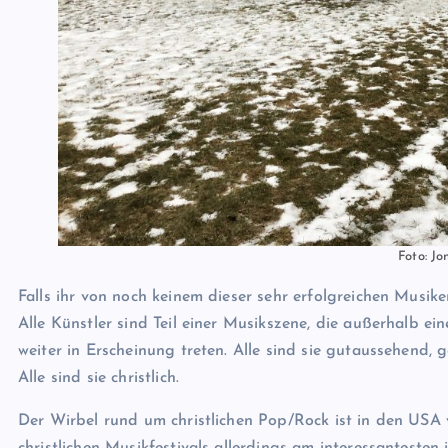
Foto: Jo
Falls ihr von noch keinem dieser sehr erfolgreichen Musike
Alle Künstler sind Teil einer Musikszene, die außerhalb e
weiter in Erscheinung treten. Alle sind sie gutaussehend,
Alle sind sie christlich.
Der Wirbel rund um christlichen Pop/Rock ist in den USA