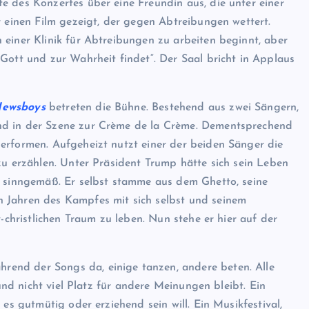
te des Konzertes über eine Freundin aus, die unter einer
r einen Film gezeigt, der gegen Abtreibungen wettert.
 einer Klinik für Abtreibungen zu arbeiten beginnt, aber
Gott und zur Wahrheit findet“. Der Saal bricht in Applaus
ewsboys
betreten die Bühne. Bestehend aus zwei Sängern,
nd in der Szene zur Crème de la Crème. Dementsprechend
erformen. Aufgeheizt nutzt einer der beiden Sänger die
zu erzählen. Unter Präsident Trump hätte sich sein Leben
r sinngemäß. Er selbst stamme aus dem Ghetto, seine
 Jahren des Kampfes mit sich selbst und seinem
v-christlichen Traum zu leben. Nun stehe er hier auf der
end der Songs da, einige tanzen, andere beten. Alle
 und nicht viel Platz für andere Meinungen bleibt. Ein
 es gutmütig oder erziehend sein will. Ein Musikfestival,