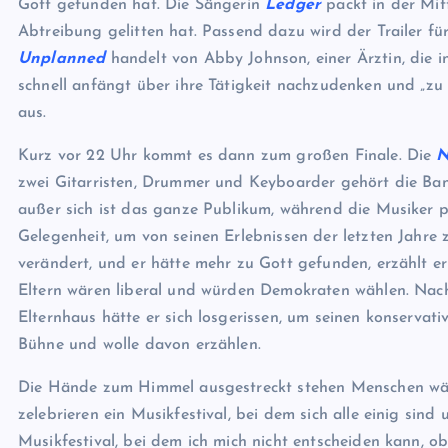
Gott gefunden hat. Die Sängerin
Ledger
packt in der Mit
Abtreibung gelitten hat. Passend dazu wird der Trailer fü
Unplanned
handelt von Abby Johnson, einer Ärztin, die in
schnell anfängt über ihre Tätigkeit nachzudenken und „zu 
aus.
Kurz vor 22 Uhr kommt es dann zum großen Finale. Die
N
zwei Gitarristen, Drummer und Keyboarder gehört die Ba
außer sich ist das ganze Publikum, während die Musiker p
Gelegenheit, um von seinen Erlebnissen der letzten Jahre 
verändert, und er hätte mehr zu Gott gefunden, erzählt e
Eltern wären liberal und würden Demokraten wählen. Nach
Elternhaus hätte er sich losgerissen, um seinen konservati
Bühne und wolle davon erzählen.
Die Hände zum Himmel ausgestreckt stehen Menschen währ
zelebrieren ein Musikfestival, bei dem sich alle einig sind
Musikfestival, bei dem ich mich nicht entscheiden kann, ob