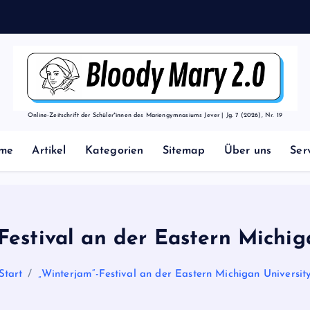
t
h
o
d
Online-Zeitschrift der Schüler*innen des Mariengymnasiums Jever | Jg. 7 (2026), Nr. 19
me
Artikel
Kategorien
Sitemap
Über uns
Ser
Festival an der Eastern Michig
Start
„Winterjam“-Festival an der Eastern Michigan Universit