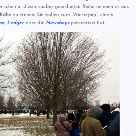
Menschen in dieser sauber geordneten Reihe nehmen es aus
älte zu stehen: Sie wollen zum „Winterjam“, einem
sa
,
Ledger
oder die
Newsboys
präsentiert hat.