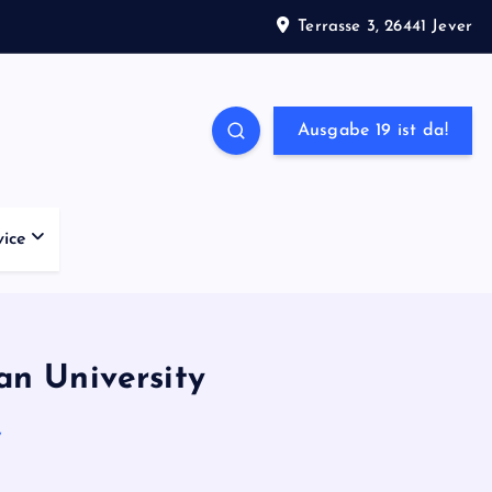
Terrasse 3, 26441 Jever
Ausgabe 19 ist da!
vice
an University
y