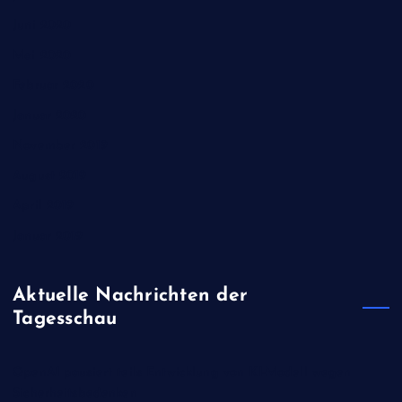
Juni 2020
Mai 2020
Februar 2020
Januar 2020
November 2019
August 2019
April 2019
Januar 2019
Aktuelle Nachrichten der
Tagesschau
OpenAI pausiert teils Entwicklung von KI-Modell wegen
Sicherheitsbedenken