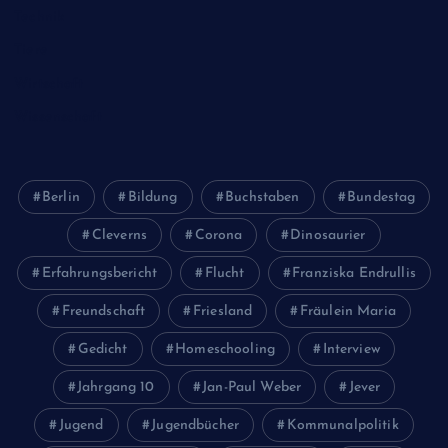
Technik
Tiere
Wirtschaft
Wissenschaft
Berlin
Bildung
Buchstaben
Bundestag
Cleverns
Corona
Dinosaurier
Erfahrungsbericht
Flucht
Franziska Endrullis
Freundschaft
Friesland
Fräulein Maria
Gedicht
Homeschooling
Interview
Jahrgang 10
Jan-Paul Weber
Jever
Jugend
Jugendbücher
Kommunalpolitik