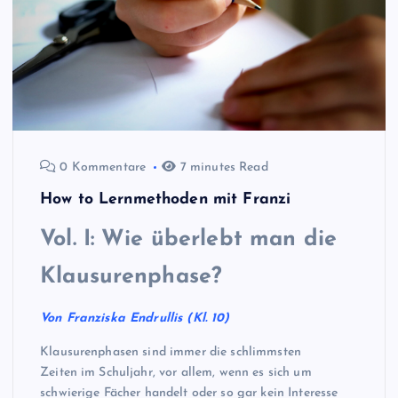
0 Kommentare
7 minutes Read
How to Lernmethoden mit Franzi
Vol. I: Wie überlebt man die
Klausurenphase?
Von Franziska Endrullis (Kl. 10)
Klausurenphasen sind immer die schlimmsten
Zeiten im Schuljahr, vor allem, wenn es sich um
schwierige Fächer handelt oder so gar kein Interesse