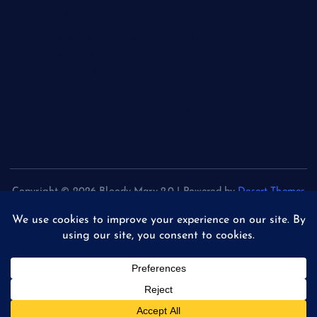
serbischen Wildnis
Niedrigwasser - Umweltorganisation BUND kritisiert Pläne
von Bundesverkehrsminister Bilger; Zustimmung vom
Industrieverband BDI
Theater - Protest gegen verfallende Infrastruktur: Temporäres
Schwimmbad der Berliner Volksbühne eröffnet
Copyright © 2026 Bloody Mary 2.0 | Powered by
Desert Themes
Back to Top