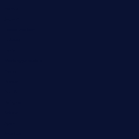
Humor
Jugend
Landwirtschaft
Lokales
Lyrik
Mariengymnasium
Natur
Poesie
Politik
Religion
Schule
Sport
Studium