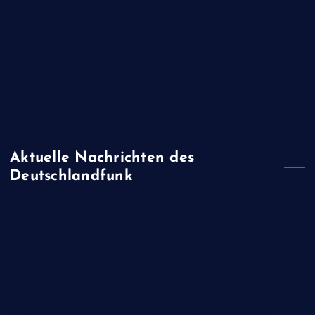
Pride-Parade in Prag unter verschärften
Sicherheitsvorkehrungen
US-Senat beschließt verschärfte Russland-Sanktionen
Mehrere Bundesländer lockern Lkw-Sonntagsfahrverbot
Streit mit Italien über Ceuta - Spanien führt Grenzkontrollen
ein
Aktuelle Nachrichten des
Deutschlandfunk
Extreme Hitze und Trockenheit - CDU-Klimapolitiker Gebhart
verteidigt Politik der Bundesregierung - Städte- und
Gemeindebund fordert nationalen Kraftakt
Schleusernetz im Mittelmeer - Europol: Spanische Polizei
nimmt zahlreiche Verdächtige fest
Vogelschmuggel - Entführter Kaiseradler zurück in der