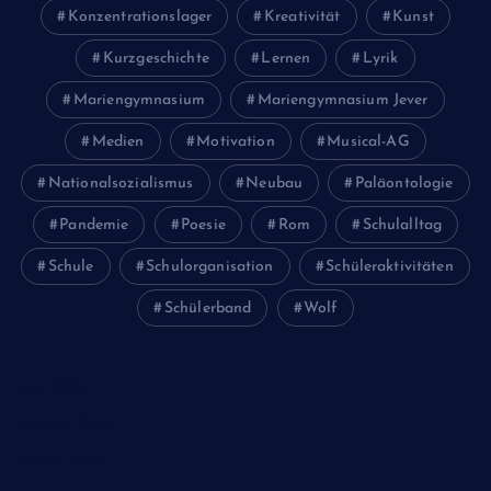
Konzentrationslager
Kreativität
Kunst
Kurzgeschichte
Lernen
Lyrik
Mariengymnasium
Mariengymnasium Jever
Medien
Motivation
Musical-AG
Nationalsozialismus
Neubau
Paläontologie
Pandemie
Poesie
Rom
Schulalltag
Schule
Schulorganisation
Schüleraktivitäten
Schülerband
Wolf
Juni 2026
Februar 2024
Januar 2024