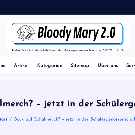
t
h
o
d
Online-Zeitschrift der Schüler*innen des Mariengymnasiums Jever | Jg. 7 (2026), Nr. 19
me
Artikel
Kategorien
Sitemap
Über uns
Ser
lmerch? – jetzt in der Schülerg
tart
Bock auf Schulmerch? – jetzt in der Schülergenossenschaf