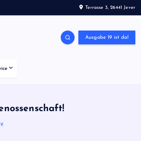
Terrasse 3, 26441 Jever
Ausgabe 19 ist da!
vice
enossenschaft!
t!