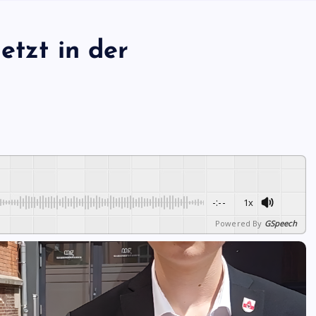
etzt in der
-:--
1x
Powered By
GSpeech