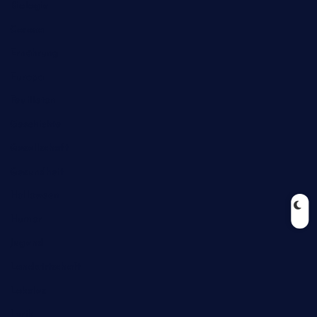
Biologie
Corona
Ernährung
Europa
Feuilleton
Geschichte
Gesellschaft
Gesundheit
Halloween
Humor
Jugend
Landwirtschaft
Lokales
Lyrik