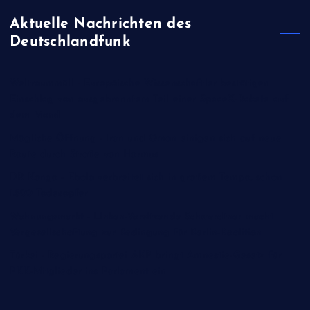
Aktuelle Nachrichten des
Deutschlandfunk
Weltraummüll - Europäische Wissenschaftler bestätigen
Einschlag von ausgebranntem Teil einer SpaceX-Rakete auf
dem Mond
Mögliche Öffnung - Iran und Oman einigen sich auf neue
Route durch Straße von Hormus
DR Kongo - Ebola verbreitet sich in großem Tempo, schon
1.800 Todesopfer
Wohnungsmarkt - Linken-Vorsitzende Schwerdtner macht
Vergesellschaftung zur Bedingung für Berlin-Koalition
Türkei - Regierungspartei AKP bringt Amnestie-Gesetz für
PKK-Mitglieder ins Parlament ein