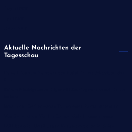
August 2019
April 2019
Januar 2019
Aktuelle Nachrichten der
Tagesschau
Keine Infos zum Netzwerk des Abdul B.: Das Schweigen des
BND
Extrem-Niedrigwasser: Bilger will Sonntagsfahrverbot für Lkw
lockern
Israel klagt Siedler wegen Tötung eines Palästinensers an
Was Sie jetzt zur Wahl in Sachsen-Anhalt wissen müssen
BGH bestätigt Urteil wegen Kriegsverbrechen in Syrien