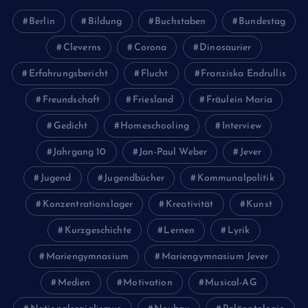
Berlin
Bildung
Buchstaben
Bundestag
Cleverns
Corona
Dinosaurier
Erfahrungsbericht
Flucht
Franziska Endrullis
Freundschaft
Friesland
Fräulein Maria
Gedicht
Homeschooling
Interview
Jahrgang 10
Jan-Paul Weber
Jever
Jugend
Jugendbücher
Kommunalpolitik
Konzentrationslager
Kreativität
Kunst
Kurzgeschichte
Lernen
Lyrik
Mariengymnasium
Mariengymnasium Jever
Medien
Motivation
Musical-AG