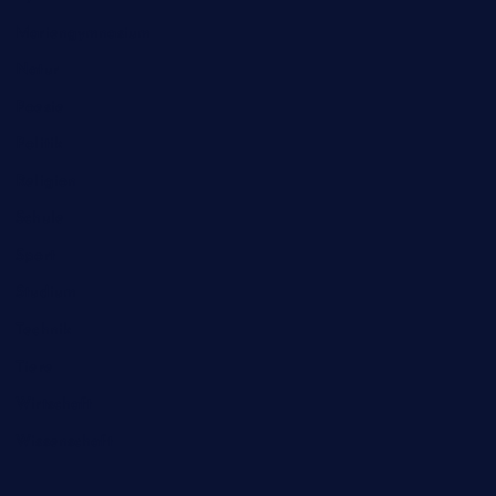
Mariengymnasium
Natur
Poesie
Politik
Religion
Schule
Sport
Studium
Technik
Tiere
Wirtschaft
Wissenschaft