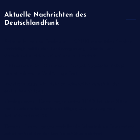
Aktuelle Nachrichten des
Deutschlandfunk
Extreme Hitze und Trockenheit - CDU-Klimapolitiker Gebhart
verteidigt Politik der Bundesregierung - Städte- und
Gemeindebund fordert nationalen Kraftakt
Schleusernetz im Mittelmeer - Europol: Spanische Polizei
nimmt zahlreiche Verdächtige fest
Vogelschmuggel - Entführter Kaiseradler zurück in der
serbischen Wildnis
Niedrigwasser - Umweltorganisation BUND kritisiert Pläne
von Bundesverkehrsminister Bilger; Zustimmung vom
Industrieverband BDI
Theater - Protest gegen verfallende Infrastruktur: Temporäres
Schwimmbad der Berliner Volksbühne eröffnet