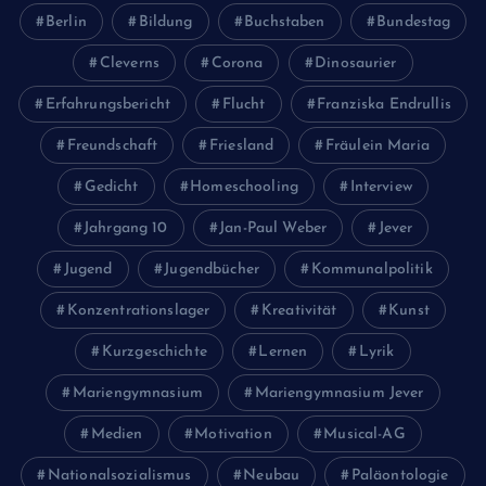
Berlin
Bildung
Buchstaben
Bundestag
Cleverns
Corona
Dinosaurier
Erfahrungsbericht
Flucht
Franziska Endrullis
Freundschaft
Friesland
Fräulein Maria
Gedicht
Homeschooling
Interview
Jahrgang 10
Jan-Paul Weber
Jever
Jugend
Jugendbücher
Kommunalpolitik
Konzentrationslager
Kreativität
Kunst
Kurzgeschichte
Lernen
Lyrik
Mariengymnasium
Mariengymnasium Jever
Medien
Motivation
Musical-AG
Nationalsozialismus
Neubau
Paläontologie