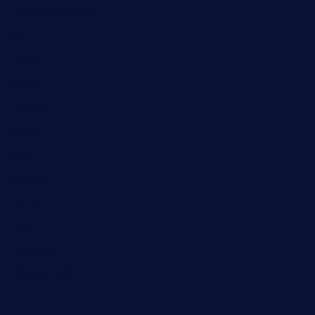
Mariengymnasium
Natur
Poesie
Politik
Religion
Schule
Sport
Studium
Technik
Tiere
Wirtschaft
Wissenschaft