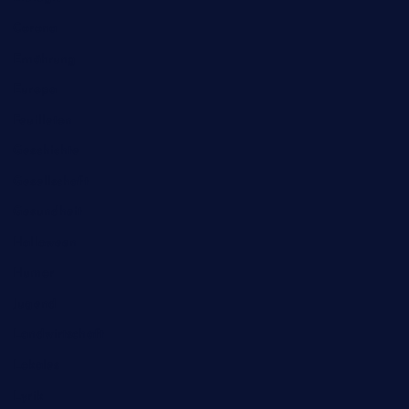
Corona
Ernährung
Europa
Feuilleton
Geschichte
Gesellschaft
Gesundheit
Halloween
Humor
Jugend
Landwirtschaft
Lokales
Lyrik