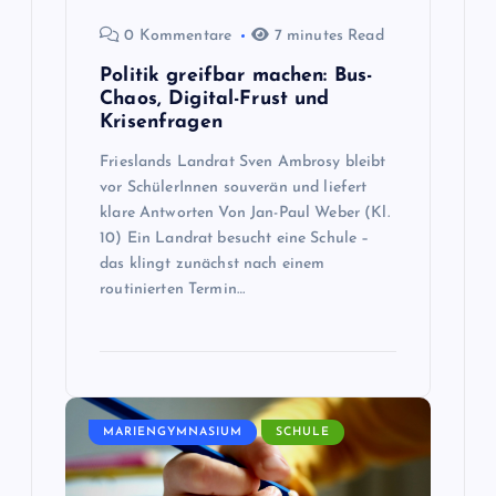
g
0 Kommentare
7 minutes Read
Politik greifbar machen: Bus-
a
Chaos, Digital-Frust und
Krisenfragen
t
Frieslands Landrat Sven Ambrosy bleibt
vor SchülerInnen souverän und liefert
i
klare Antworten Von Jan-Paul Weber (Kl.
10) Ein Landrat besucht eine Schule –
o
das klingt zunächst nach einem
routinierten Termin…
n
MARIENGYMNASIUM
SCHULE