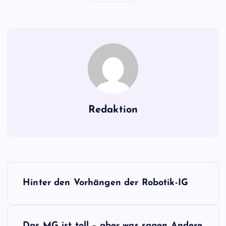
Redaktion
B
Hinter den Vorhängen der Robotik-IG
e
i
Das MG ist toll – aber was sagen Andere