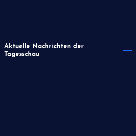
August 2019
April 2019
Januar 2019
Aktuelle Nachrichten der
Tagesschau
OpenAI pausiert teils Entwicklung von KI-Modell wegen
Sicherheitsbedenken
Pride-Parade in Prag unter verschärften
Sicherheitsvorkehrungen
US-Senat beschließt verschärfte Russland-Sanktionen
Mehrere Bundesländer lockern Lkw-Sonntagsfahrverbot
Streit mit Italien über Ceuta - Spanien führt Grenzkontrollen
ein