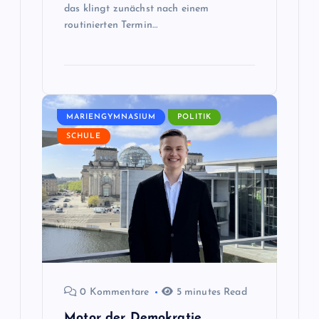
o
das klingt zunächst nach einem
routinierten Termin…
n
MARIENGYMNASIUM
POLITIK
SCHULE
0 Kommentare
5 minutes Read
Motor der Demokratie