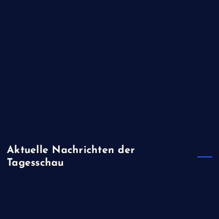
Juni 2020
Mai 2020
Februar 2020
Januar 2020
November 2019
August 2019
April 2019
Januar 2019
Aktuelle Nachrichten der
Tagesschau
Kampf gegen Geldwäsche und Steuerbetrug: Wenn der Zoll
den Porsche beschlagnahmt