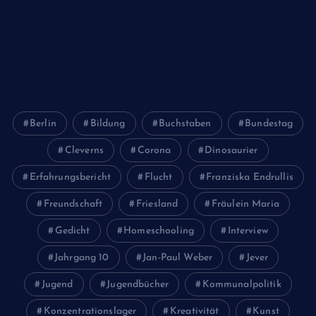
Tiere
Wirtschaft
Wissenschaft
Berlin
Bildung
Buchstaben
Bundestag
Cleverns
Corona
Dinosaurier
Erfahrungsbericht
Flucht
Franziska Endrullis
Freundschaft
Friesland
Fräulein Maria
Gedicht
Homeschooling
Interview
Jahrgang 10
Jan-Paul Weber
Jever
Jugend
Jugendbücher
Kommunalpolitik
Konzentrationslager
Kreativität
Kunst