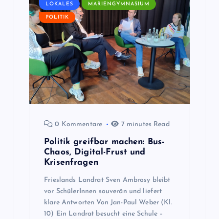
s
LOKALES
MARIENGYMNASIUM
POLITIK
n
a
v
i
g
0 Kommentare
7 minutes Read
Politik greifbar machen: Bus-
a
Chaos, Digital-Frust und
Krisenfragen
t
Frieslands Landrat Sven Ambrosy bleibt
vor SchülerInnen souverän und liefert
i
klare Antworten Von Jan-Paul Weber (Kl.
10) Ein Landrat besucht eine Schule –