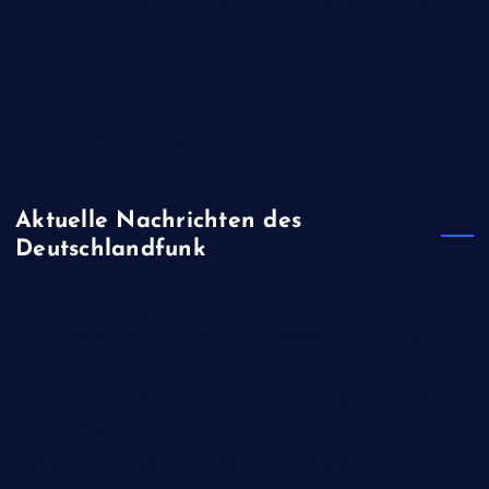
Juni und Juli waren in Westeuropa so warm wie noch nie
Niedrigwasser: Binnenschiffer warnen vor Zweiteilung des
Rheins
Erneut Waldbrände in Spanien und Frankreich ausgebrochen
Pentagon ruft Rüstungsindustrie zu schnellerer
Waffenproduktion auf
Aktuelle Nachrichten des
Deutschlandfunk
Islamistische Rebellen - Huthi-Miliz greift saudische
Ölraffinerie und Hafen nahe der Meerenge Bab al-Mandab
an
Kriegs-Folgen - Pentagon ruft US-Industrie auf, schneller
Waffen zu produzieren
Wechsel - Iran tauscht obersten Sicherheitsberater aus