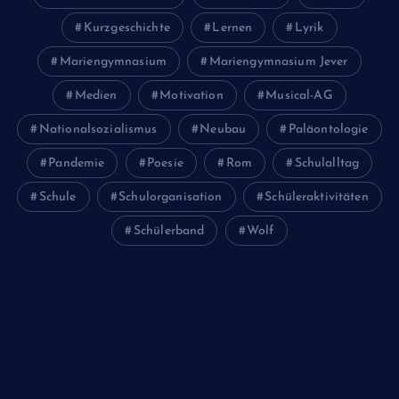
Kurzgeschichte
Lernen
Lyrik
Mariengymnasium
Mariengymnasium Jever
Medien
Motivation
Musical-AG
Nationalsozialismus
Neubau
Paläontologie
Pandemie
Poesie
Rom
Schulalltag
Schule
Schulorganisation
Schüleraktivitäten
Schülerband
Wolf
Juni 2026
Februar 2024
Januar 2024
Oktober 2023