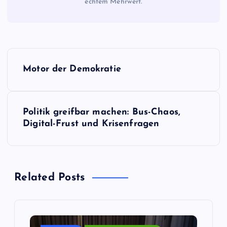
echtem Mehrwert.
B
Motor der Demokratie
e
i
Politik greifbar machen: Bus-Chaos,
Digital-Frust und Krisenfragen
t
r
Related Posts
a
g