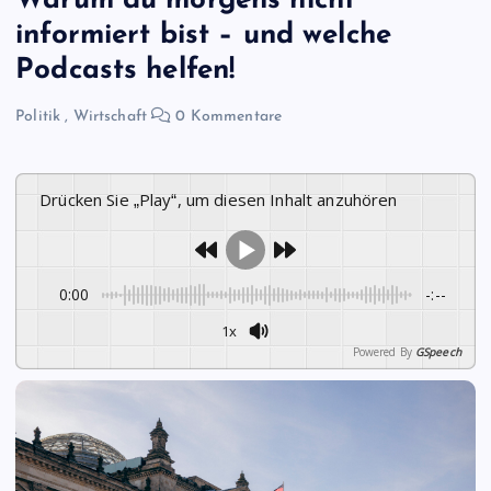
Warum du morgens nicht
informiert bist – und welche
Podcasts helfen!
Politik
,
Wirtschaft
0 Kommentare
Drücken Sie „Play“, um diesen Inhalt anzuhören
0:00
-:--
1x
Powered By
GSpeech