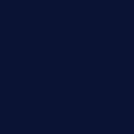
Humor
Jugend
Landwirtschaft
Lokales
Lyrik
Mariengymnasium
Natur
Poesie
Politik
Religion
Schule
Sport
Studium
Technik