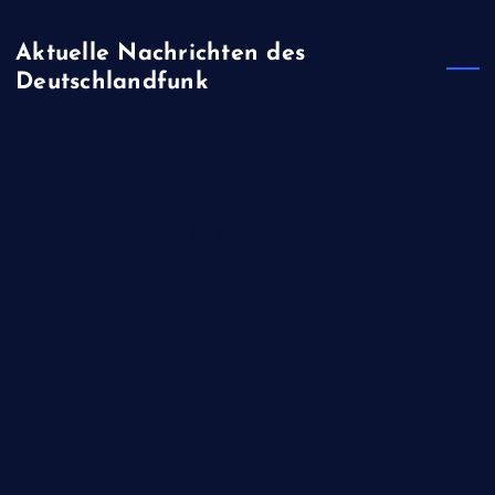
Aktuelle Nachrichten des
Deutschlandfunk
Vor Landtagswahlen - Unionsfraktionschef Frei:
Kooperationsverbot mit AfD gilt bundesweit
"Welt am Sonntag" - "Fatales Signal": Union kritisiert
Klingbeils Steuerpläne für bestimmte Vereine
Stralsund - AfD in Mecklenburg-Vorpommern bekräftigt Ziel
einer Alleinregierung nach der Landtagswahl im September
Bürokratieabbau - Innenministerium plant Personalausweis
ohne Adresse und mit größerem Foto
Mangelnde Pünktlichkeit - Verspätungen bei der Bahn:
Verkehrsminister Bilger will Bonus-Zahlungen an Ziele
koppeln