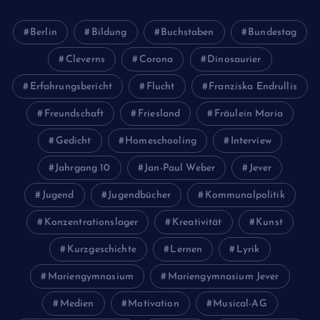
Berlin
Bildung
Buchstaben
Bundestag
Cleverns
Corona
Dinosaurier
Erfahrungsbericht
Flucht
Franziska Endrullis
Freundschaft
Friesland
Fräulein Maria
Gedicht
Homeschooling
Interview
Jahrgang 10
Jan-Paul Weber
Jever
Jugend
Jugendbücher
Kommunalpolitik
Konzentrationslager
Kreativität
Kunst
Kurzgeschichte
Lernen
Lyrik
Mariengymnasium
Mariengymnasium Jever
Medien
Motivation
Musical-AG