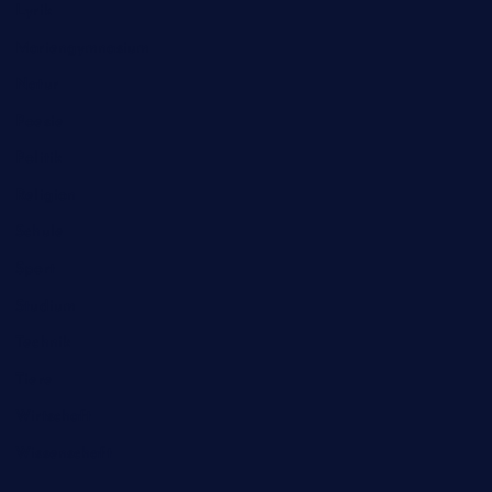
Lyrik
Mariengymnasium
Natur
Poesie
Politik
Religion
Schule
Sport
Studium
Technik
Tiere
Wirtschaft
Wissenschaft