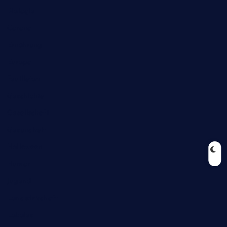
Biologie
Corona
Ernährung
Europa
Feuilleton
Geschichte
Gesellschaft
Gesundheit
Halloween
Humor
Jugend
Landwirtschaft
Lokales