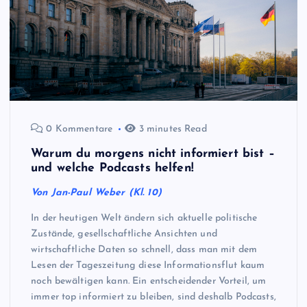
0 Kommentare
3 minutes Read
Warum du morgens nicht informiert bist –
und welche Podcasts helfen!
Von Jan-Paul Weber (Kl. 10)
In der heutigen Welt ändern sich aktuelle politische
Zustände, gesellschaftliche Ansichten und
wirtschaftliche Daten so schnell, dass man mit dem
Lesen der Tageszeitung diese Informationsflut kaum
noch bewältigen kann. Ein entscheidender Vorteil, um
immer top informiert zu bleiben, sind deshalb Podcasts,