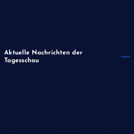
November 2019
August 2019
April 2019
Januar 2019
Aktuelle Nachrichten der
Tagesschau
Dobrindt will nach Drohnen-Vorfall Forschung ausbauen
Kanadische Provinz British Columbia ruft wegen
Waldbränden Notstand aus
Niedrigwasser: Was die Lockerung des Lkw-Fahrverbots
bedeutet
Paris führt Helmpflicht für E-Roller-Fahrer ein
Mutmaßlich ukrainische Drohne explodiert in Bulgarien