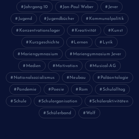
Jahrgang 10
Jan-Paul Weber
Jever
Jugend
Jugendbücher
Kommunalpolitik
Konzentrationslager
Kreativität
Kunst
Kurzgeschichte
Lernen
Lyrik
Mariengymnasium
Mariengymnasium Jever
Medien
Motivation
Musical-AG
Nationalsozialismus
Neubau
Paläontologie
Pandemie
Poesie
Rom
Schulalltag
Schule
Schulorganisation
Schüleraktivitäten
Schülerband
Wolf
Juni 2026