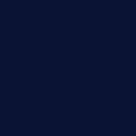
Gesellschaft
Gesundheit
Halloween
Humor
Jugend
Landwirtschaft
Lokales
Lyrik
Mariengymnasium
Natur
Poesie
Politik
Religion
Schule