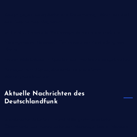
Kampf gegen Geldwäsche und Steuerbetrug: Wenn der Zoll
den Porsche beschlagnahmt
Juni und Juli waren in Westeuropa so warm wie noch nie
Niedrigwasser: Binnenschiffer warnen vor Zweiteilung des
Rheins
Erneut Waldbrände in Spanien und Frankreich ausgebrochen
Pentagon ruft Rüstungsindustrie zu schnellerer
Waffenproduktion auf
Aktuelle Nachrichten des
Deutschlandfunk
Islamistische Rebellen - Huthi-Miliz greift saudische
Ölraffinerie und Hafen nahe der Meerenge Bab al-Mandab
an