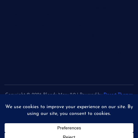
Kriegs-Folgen - Pentagon ruft US-Industrie auf, schneller
Waffen zu produzieren
Wechsel - Iran tauscht obersten Sicherheitsberater aus
Radsport - Niederländerin Demi Vollering gewinnt Tour de
France Femmes
"Aid Worker Security Database" - 350 humanitäre Helfer
starben im vergangenen Jahr im Einsatz
Copyright © 2026 Bloody Mary 2.0 | Powered by
Desert Themes
Back to Top