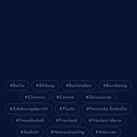
Sport
Studium
Technik
Tiere
Wirtschaft
Wissenschaft
Berlin
Bildung
Buchstaben
Bundestag
Cleverns
Corona
Dinosaurier
Erfahrungsbericht
Flucht
Franziska Endrullis
Freundschaft
Friesland
Fräulein Maria
Gedicht
Homeschooling
Interview