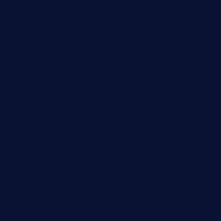
Halloween
Humor
Jugend
Landwirtschaft
Lokales
Lyrik
Mariengymnasium
Natur
Poesie
Politik
Religion
Schule
Sport