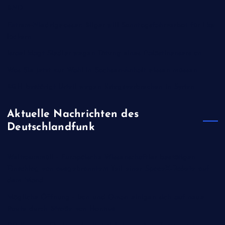
BND
Extrem-Niedrigwasser: Bilger will Sonntagsfahrverbot für Lkw
lockern
Israel klagt Siedler wegen Tötung eines Palästinensers an
Was Sie jetzt zur Wahl in Sachsen-Anhalt wissen müssen
BGH bestätigt Urteil wegen Kriegsverbrechen in Syrien
Aktuelle Nachrichten des
Deutschlandfunk
Weltraummüll - Europäische Wissenschaftler bestätigen
Einschlag von ausgebranntem Teil einer SpaceX-Rakete auf
dem Mond
Mögliche Öffnung - Iran und Oman einigen sich auf neue
Route durch Straße von Hormus