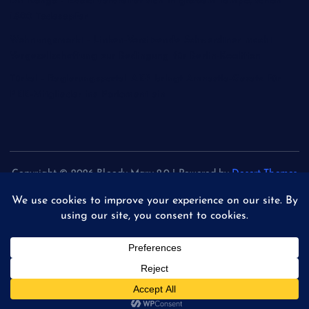
DR Kongo - Ebola verbreitet sich in großem Tempo, schon
1.800 Todesopfer
Wohnungsmarkt - Linken-Vorsitzende Schwerdtner macht
Vergesellschaftung zur Bedingung für Berlin-Koalition
Türkei - Regierungspartei AKP bringt Amnestie-Gesetz für
PKK-Mitglieder ins Parlament ein
Copyright © 2026 Bloody Mary 2.0 | Powered by
Desert Themes
Back to Top