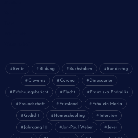
Studium
Technik
Tiere
Wirtschaft
Wissenschaft
Berlin
Bildung
Buchstaben
Bundestag
Cleverns
Corona
Dinosaurier
Erfahrungsbericht
Flucht
Franziska Endrullis
Freundschaft
Friesland
Fräulein Maria
Gedicht
Homeschooling
Interview
Jahrgang 10
Jan-Paul Weber
Jever