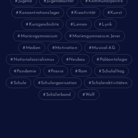
Jugend
Jugendbücher
Kommunalpolitik
Konzentrationslager
Kreativität
Kunst
Kurzgeschichte
Lernen
Lyrik
Mariengymnasium
Mariengymnasium Jever
Medien
Motivation
Musical-AG
Nationalsozialismus
Neubau
Paläontologie
Pandemie
Poesie
Rom
Schulalltag
Schule
Schulorganisation
Schüleraktivitäten
Schülerband
Wolf
Juni 2026
Februar 2024
Januar 2024