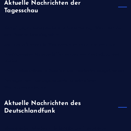
Aktuelle Nachrichten der
Tagesschau
Kampf gegen Geldwäsche und Steuerbetrug: Wenn der Zoll
den Porsche beschlagnahmt
Juni und Juli waren in Westeuropa so warm wie noch nie
Niedrigwasser: Binnenschiffer warnen vor Zweiteilung des
Rheins
Erneut Waldbrände in Spanien und Frankreich ausgebrochen
Pentagon ruft Rüstungsindustrie zu schnellerer
Waffenproduktion auf
Aktuelle Nachrichten des
Deutschlandfunk
Islamistische Rebellen - Huthi-Miliz greift saudische