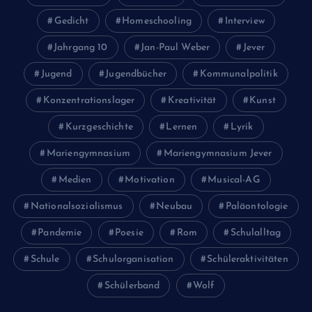
Gedicht
Homeschooling
Interview
Jahrgang 10
Jan-Paul Weber
Jever
Jugend
Jugendbücher
Kommunalpolitik
Konzentrationslager
Kreativität
Kunst
Kurzgeschichte
Lernen
Lyrik
Mariengymnasium
Mariengymnasium Jever
Medien
Motivation
Musical-AG
Nationalsozialismus
Neubau
Paläontologie
Pandemie
Poesie
Rom
Schulalltag
Schule
Schulorganisation
Schüleraktivitäten
Schülerband
Wolf