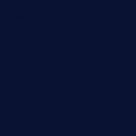
Geschichte
Gesellschaft
Gesundheit
Halloween
Humor
Jugend
Landwirtschaft
Lokales
Lyrik
Mariengymnasium
Natur
Poesie
Politik