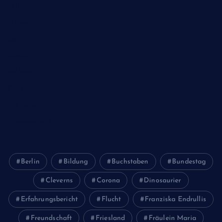
Religion
Schule
Sport
Studium
Technik
Tiere
Wirtschaft
Wissenschaft
Berlin
Bildung
Buchstaben
Bundestag
Cleverns
Corona
Dinosaurier
Erfahrungsbericht
Flucht
Franziska Endrullis
Freundschaft
Friesland
Fräulein Maria