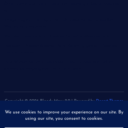
Ölraffinerie und Hafen nahe der Meerenge Bab al-Mandab
an
Kriegs-Folgen - Pentagon ruft US-Industrie auf, schneller
Waffen zu produzieren
Wechsel - Iran tauscht obersten Sicherheitsberater aus
Radsport - Niederländerin Demi Vollering gewinnt Tour de
France Femmes
"Aid Worker Security Database" - 350 humanitäre Helfer
starben im vergangenen Jahr im Einsatz
Copyright © 2026 Bloody Mary 2.0 | Powered by
Desert Themes