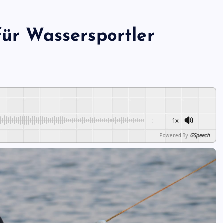
für Wassersportler
-:--
1x
Powered By
GSpeech