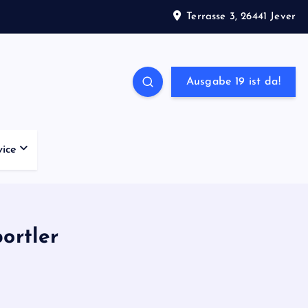
Terrasse 3, 26441 Jever
Ausgabe 19 ist da!
vice
ortler