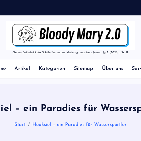
h
o
d
e
n
Online-Zeitschrift der Schüler*innen des Mariengymnasiums Jever | Jg. 7 (2026), Nr. 19
me
Artikel
Kategorien
Sitemap
Über uns
Ser
iel – ein Paradies für Wassersp
Start
Hooksiel – ein Paradies für Wassersportler