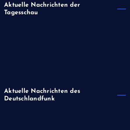
Aktuelle Nachrichten der
Tagesschau
Vorschlag von Verkehrsminister: Debatte über Lkw-
Sonntagsfahrverbot
Ukraine greift erneut russischen Onlinehändler Wildberries an
Verdächtiger Drohnenflug über "Patriot-Werft"
Ceuta-Krise - Madrid droht Rom im Streit um Grenzkontrollen
Ebolavirus in DR Kongo verbreitet sich schneller als je zuvor
Aktuelle Nachrichten des
Deutschlandfunk
Nutzfahrzeughersteller - Quartalsgewinn bei Daimler Truck
um fast 50 Prozent eingebrochen