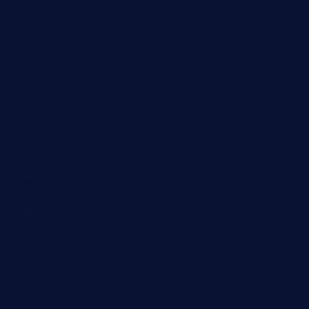
Geschichte
Gesellschaft
Gesundheit
Halloween
Humor
Jugend
Landwirtschaft
Lokales
Lyrik
Mariengymnasium
Natur
Poesie
Politik