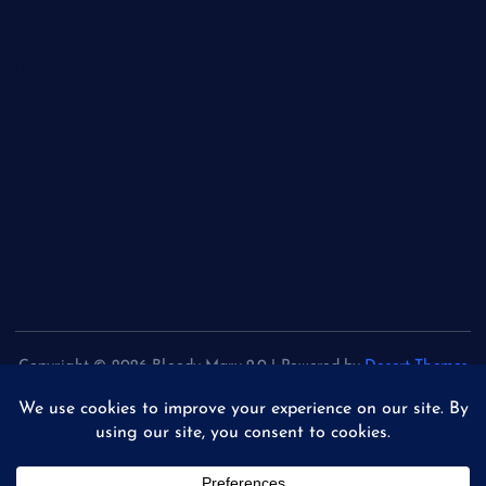
Facebook-Mutterkonzern - Meta zu Millionenstrafe verurteilt,
Gericht sieht Kinder gefährdet
Ukraine-Krieg - Strack-Zimmermann (FDP): "Europäische
Verbündete müssen mehr Patriots liefern"
Geburtenstarke Jahrgänge - Studie: Auch nach Renteneintritt
der "Babyboomer" kommen demografische
Herausforderungen - Pflegekapazitäten schon jetzt ausbauen
Spanien - Filmfestival von San Sebastián ehrt Werner Herzog
für Lebenswerk
Copyright © 2026 Bloody Mary 2.0 | Powered by
Desert Themes