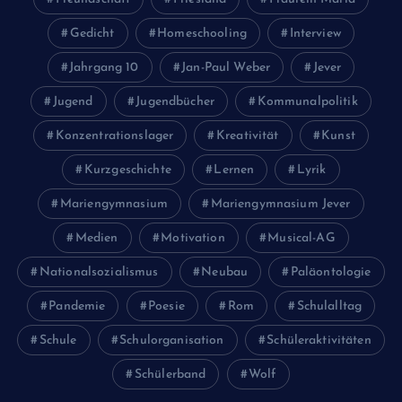
Gedicht
Homeschooling
Interview
Jahrgang 10
Jan-Paul Weber
Jever
Jugend
Jugendbücher
Kommunalpolitik
Konzentrationslager
Kreativität
Kunst
Kurzgeschichte
Lernen
Lyrik
Mariengymnasium
Mariengymnasium Jever
Medien
Motivation
Musical-AG
Nationalsozialismus
Neubau
Paläontologie
Pandemie
Poesie
Rom
Schulalltag
Schule
Schulorganisation
Schüleraktivitäten
Schülerband
Wolf