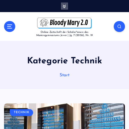
Z
u
m
I
n
Online-Zeitschrift der Schüler*innen des
Mariengymnasiums Jever | Jg. 7 (2026), Nr. 19
h
a
l
t
Kategorie Technik
s
p
Start
r
i
n
g
e
n
TECHNIK