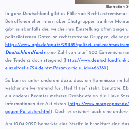
Illustration:
In ganz Deutschland gibt es Fälle von Rechtsextremismus 
Betroffenen eher intern über Chatgruppen zu ihrer Meinu
gibt es ebenfalls die, welche ihre Einstellung offen zeige
polizeiinternen Daten an rechtsextreme Gruppen, die sogen
https://www.bpb.de/aputz/291189/polizei-und-rechtsextre
Deutschlandfunks
eine Zahl von „nur“ 200 Extremisten a
die Tendenz doch steigend (
https://www.deutschlandfunk.d
einzelfaelle.724.de.html?dram:article_id=466389
).
So kam es unter anderem dazu, dass ein Kommissar im Juli
welcher stellvertretend für „Heil Hitler“ steht, benutzte. 
ein anderer Beamter mehrere Drohbriefe an die Linke Szen
Informationen der Aktivisten (
https://www.morgenpost.de/
gegen-Polizisten.html
). Doch es existiert auch eine andere
Am 10.04.2020 bemerkte eine Streife in Frankfurt eine A