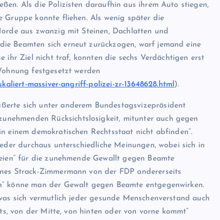
ßen. Als die Polizisten daraufhin aus ihrem Auto stiegen,
e Gruppe konnte fliehen. Als wenig später die
Horde aus zwanzig mit Steinen, Dachlatten und
die Beamten sich erneut zurückzogen, warf jemand eine
 ihr Ziel nicht traf, konnten die sechs Verdächtigen erst
 Wohnung festgesetzt werden
kaliert-massiver-angriff-polizei-zr-13648628.html
).
ßerte sich unter anderem Bundestagsvizepräsident
unehmenden Rücksichtslosigkeit, mitunter auch gegen
in einem demokratischen Rechtsstaat nicht abfinden“.
ieder durchaus unterschiedliche Meinungen, wobei sich in
rteien“ für die zunehmende Gewallt gegen Beamte
Agnes Strack-Zimmermann von der FDP andererseits
en“ könne man der Gewalt gegen Beamte entgegenwirken.
 was sich vermutlich jeder gesunde Menschenverstand auch
hts, von der Mitte, von hinten oder von vorne kommt“