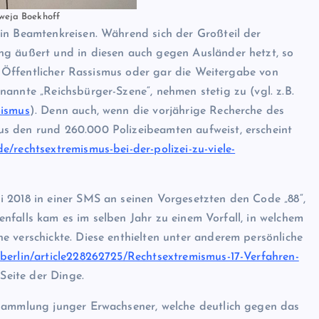
 Sweja Boekhoff
in Beamtenkreisen. Während sich der Großteil der
ng äußert und in diesen auch gegen Ausländer hetzt, so
n. Öffentlicher Rassismus oder gar die Weitergabe von
annte „Reichsbürger-Szene“, nehmen stetig zu (vgl. z.B.
mismus
). Denn auch, wenn die vorjährige Recherche des
us den rund 260.000 Polizeibeamten aufweist, erscheint
e/rechtsextremismus-bei-der-polizei-zu-viele-
 2018 in einer SMS an seinen Vorgesetzten den Code „88“,
Ebenfalls kam es im selben Jahr zu einem Vorfall, in welchem
e verschickte. Diese enthielten unter anderem persönliche
berlin/article228262725/Rechtsextremismus-17-Verfahren-
 Seite der Dinge.
nsammlung junger Erwachsener, welche deutlich gegen das