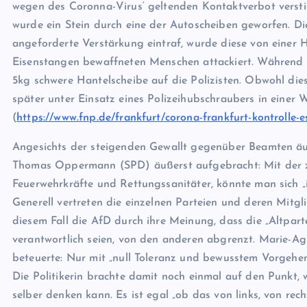
wegen des Coronna-Virus‘ geltenden Kontaktverbot verstie
wurde ein Stein durch eine der Autoscheiben geworfen. Di
angeforderte Verstärkung eintraf, wurde diese von einer 
Eisenstangen bewaffneten Menschen attackiert. Während 
5kg schwere Hantelscheibe auf die Polizisten. Obwohl diese
später unter Einsatz eines Polizeihubschraubers in einer
(
https://www.fnp.de/frankfurt/corona-frankfurt-kontrolle-es
Angesichts der steigenden Gewallt gegenüber Beamten äu
Thomas Oppermann (SPD) äußerst aufgebracht: Mit der z
Feuerwehrkräfte und Rettungssanitäter, könnte man sich „
Generell vertreten die einzelnen Parteien und deren Mitgl
diesem Fall die AfD durch ihre Meinung, dass die „Altpa
verantwortlich seien, von den anderen abgrenzt. Marie-
beteuerte: Nur mit „null Toleranz und bewusstem Vorgeh
Die Politikerin brachte damit noch einmal auf den Punkt,
selber denken kann. Es ist egal „ob das von links, von rec