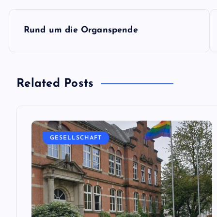
B
Rund um die Organspende
e
i
Related Posts
t
r
GESELLSCHAFT
a
g
s