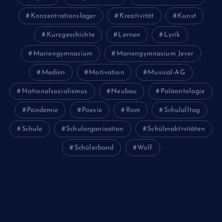
Konzentrationslager
Kreativität
Kunst
Kurzgeschichte
Lernen
Lyrik
Mariengymnasium
Mariengymnasium Jever
Medien
Motivation
Musical-AG
Nationalsozialismus
Neubau
Paläontologie
Pandemie
Poesie
Rom
Schulalltag
Schule
Schulorganisation
Schüleraktivitäten
Schülerband
Wolf
Juni 2026
Februar 2024
Januar 2024