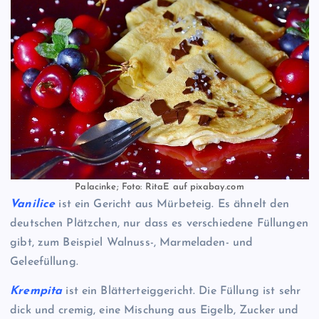
Palacinke; Foto: RitaE auf pixabay.com
Vanilice
ist ein Gericht aus Mürbeteig. Es ähnelt den
deutschen Plätzchen, nur dass es verschiedene Füllungen
gibt, zum Beispiel Walnuss-, Marmeladen- und
Geleefüllung.
Krempita
ist ein Blätterteiggericht. Die Füllung ist sehr
dick und cremig, eine Mischung aus Eigelb, Zucker und