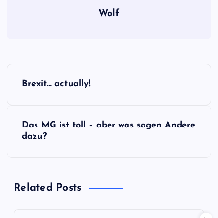
Wolf
B
Brexit… actually!
e
i
Das MG ist toll – aber was sagen Andere
dazu?
t
r
Related Posts
a