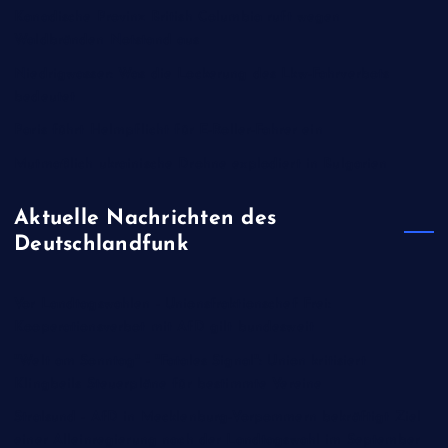
Kanadische Provinz British Columbia ruft wegen
Waldbränden Notstand aus
Niedrigwasser: Was die Lockerung des Lkw-Fahrverbots
bedeutet
Paris führt Helmpflicht für E-Roller-Fahrer ein
Mutmaßlich ukrainische Drohne explodiert in Bulgarien
Aktuelle Nachrichten des
Deutschlandfunk
Vor Landtagswahlen - Unionsfraktionschef Frei:
Kooperationsverbot mit AfD gilt bundesweit
"Welt am Sonntag" - "Fatales Signal": Union kritisiert
Klingbeils Steuerpläne für bestimmte Vereine
Stralsund - AfD in Mecklenburg-Vorpommern bekräftigt Ziel
einer Alleinregierung nach der Landtagswahl im September