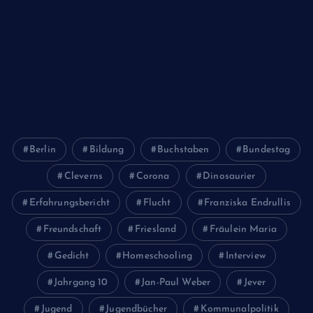
Studium
Technik
Tiere
Wirtschaft
Wissenschaft
Berlin
Bildung
Buchstaben
Bundestag
Cleverns
Corona
Dinosaurier
Erfahrungsbericht
Flucht
Franziska Endrullis
Freundschaft
Friesland
Fräulein Maria
Gedicht
Homeschooling
Interview
Jahrgang 10
Jan-Paul Weber
Jever
Jugend
Jugendbücher
Kommunalpolitik