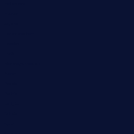
Halloween
Humor
Jugend
Landwirtschaft
Lokales
Lyrik
Mariengymnasium
Natur
Poesie
Politik
Religion
Schule
Sport