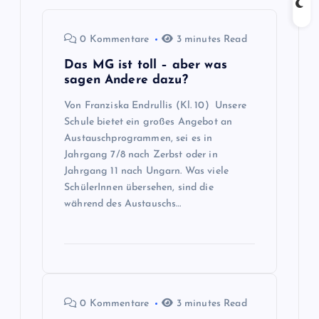
g
s
0 Kommentare
3 minutes Read
n
Das MG ist toll – aber was
sagen Andere dazu?
a
Von Franziska Endrullis (Kl. 10) Unsere
Schule bietet ein großes Angebot an
v
Austauschprogrammen, sei es in
Jahrgang 7/8 nach Zerbst oder in
i
Jahrgang 11 nach Ungarn. Was viele
SchülerInnen übersehen, sind die
g
während des Austauschs…
a
t
0 Kommentare
3 minutes Read
i