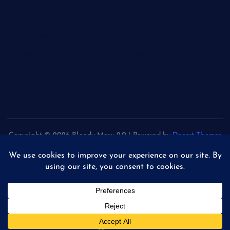
einer Alleinregierung nach der Landtagswahl im September
Bürokratieabbau - Innenministerium plant Personalausweis
ohne Adresse und mit größerem Foto
Mangelnde Pünktlichkeit - Verspätungen bei der Bahn:
Verkehrsminister Bilger will Bonus-Zahlungen an Ziele
koppeln
Copyright © 2026 Bloody Mary 2.0 | Powered by
Desert Themes
Back to Top