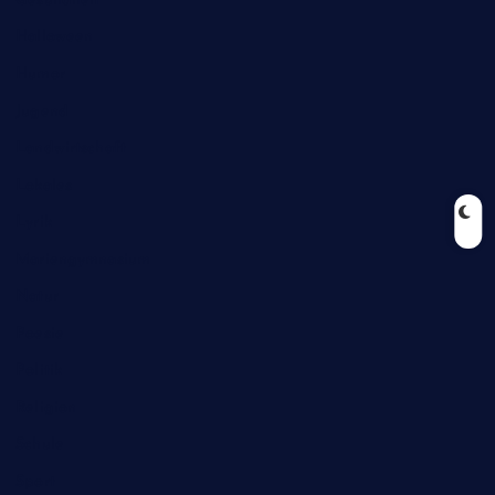
Halloween
Humor
Jugend
Landwirtschaft
Lokales
Lyrik
Mariengymnasium
Natur
Poesie
Politik
Religion
Schule
Sport