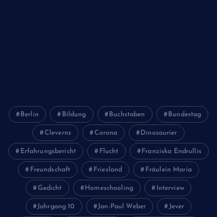
Studium
Technik
Tiere
Wirtschaft
Wissenschaft
Berlin
Bildung
Buchstaben
Bundestag
Cleverns
Corona
Dinosaurier
Erfahrungsbericht
Flucht
Franziska Endrullis
Freundschaft
Friesland
Fräulein Maria
Gedicht
Homeschooling
Interview
Jahrgang 10
Jan-Paul Weber
Jever