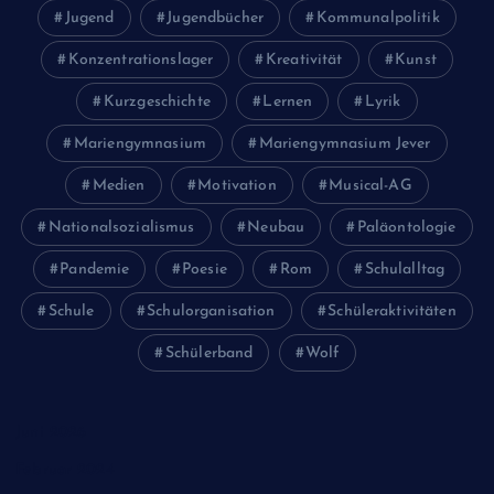
Jugend
Jugendbücher
Kommunalpolitik
Konzentrationslager
Kreativität
Kunst
Kurzgeschichte
Lernen
Lyrik
Mariengymnasium
Mariengymnasium Jever
Medien
Motivation
Musical-AG
Nationalsozialismus
Neubau
Paläontologie
Pandemie
Poesie
Rom
Schulalltag
Schule
Schulorganisation
Schüleraktivitäten
Schülerband
Wolf
Juni 2026
Februar 2024