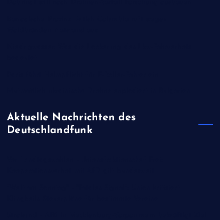
Dobrindt will nach Drohnen-Vorfall Forschung ausbauen
Kanadische Provinz British Columbia ruft wegen
Waldbränden Notstand aus
Niedrigwasser: Was die Lockerung des Lkw-Fahrverbots
bedeutet
Paris führt Helmpflicht für E-Roller-Fahrer ein
Mutmaßlich ukrainische Drohne explodiert in Bulgarien
Aktuelle Nachrichten des
Deutschlandfunk
Vor Landtagswahlen - Unionsfraktionschef Frei:
Kooperationsverbot mit AfD gilt bundesweit
"Welt am Sonntag" - "Fatales Signal": Union kritisiert
Klingbeils Steuerpläne für bestimmte Vereine
Stralsund - AfD in Mecklenburg-Vorpommern bekräftigt Ziel