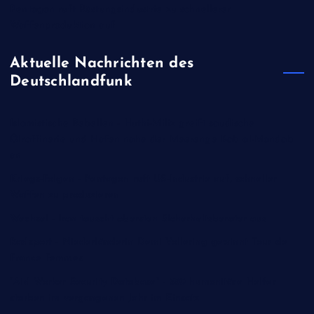
Pentagon ruft Rüstungsindustrie zu schnellerer
Waffenproduktion auf
Aktuelle Nachrichten des
Deutschlandfunk
Islamistische Rebellen - Huthi-Miliz greift saudische
Ölraffinerie und Hafen nahe der Meerenge Bab al-Mandab
an
Kriegs-Folgen - Pentagon ruft US-Industrie auf, schneller
Waffen zu produzieren
Wechsel - Iran tauscht obersten Sicherheitsberater aus
Radsport - Niederländerin Demi Vollering gewinnt Tour de
France Femmes
"Aid Worker Security Database" - 350 humanitäre Helfer
starben im vergangenen Jahr im Einsatz