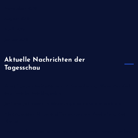
November 2019
August 2019
April 2019
Januar 2019
Aktuelle Nachrichten der
Tagesschau
Kampf gegen Geldwäsche und Steuerbetrug: Wenn der Zoll
den Porsche beschlagnahmt
Juni und Juli waren in Westeuropa so warm wie noch nie
Niedrigwasser: Binnenschiffer warnen vor Zweiteilung des
Rheins
Erneut Waldbrände in Spanien und Frankreich ausgebrochen