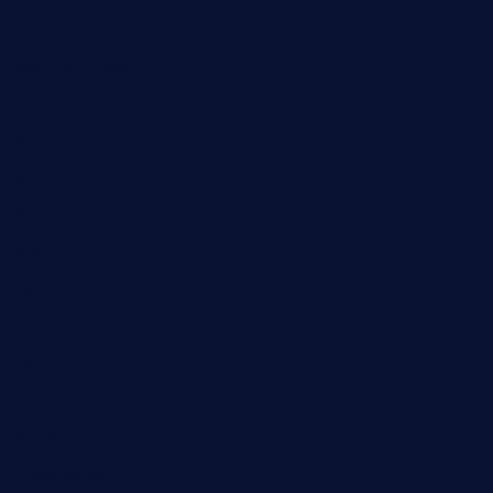
Lyrik
Mariengymnasium
Natur
Poesie
Politik
Religion
Schule
Sport
Studium
Technik
Tiere
Wirtschaft
Wissenschaft