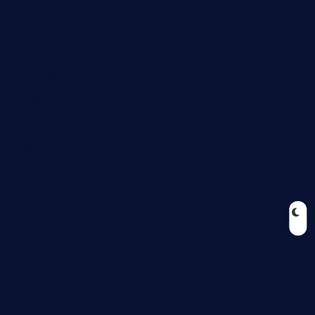
Biologie
Corona
Ernährung
Europa
Feuilleton
Geschichte
Gesellschaft
Gesundheit
Halloween
Humor
Jugend
Landwirtschaft
Lokales