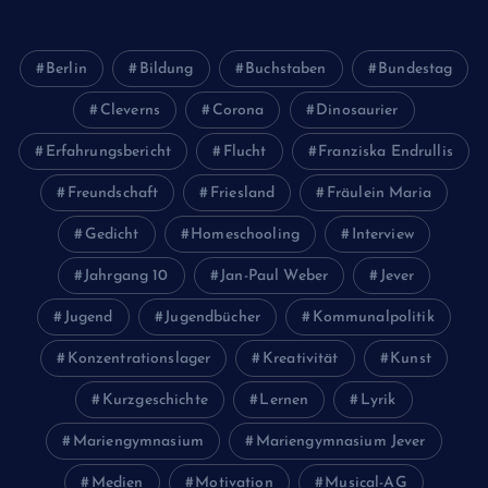
Berlin
Bildung
Buchstaben
Bundestag
Cleverns
Corona
Dinosaurier
Erfahrungsbericht
Flucht
Franziska Endrullis
Freundschaft
Friesland
Fräulein Maria
Gedicht
Homeschooling
Interview
Jahrgang 10
Jan-Paul Weber
Jever
Jugend
Jugendbücher
Kommunalpolitik
Konzentrationslager
Kreativität
Kunst
Kurzgeschichte
Lernen
Lyrik
Mariengymnasium
Mariengymnasium Jever
Medien
Motivation
Musical-AG