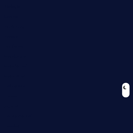
Biologie
Corona
Ernährung
Europa
Feuilleton
Geschichte
Gesellschaft
Gesundheit
Halloween
Humor
Jugend
Landwirtschaft
Lokales