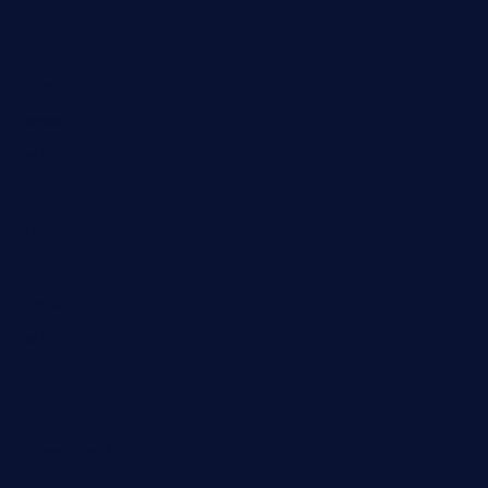
Lyrik
Mariengymnasium
Natur
Poesie
Politik
Religion
Schule
Sport
Studium
Technik
Tiere
Wirtschaft
Wissenschaft