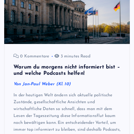
0 Kommentare
3 minutes Read
Warum du morgens nicht informiert bist –
und welche Podcasts helfen!
Von Jan-Paul Weber (Kl. 10)
In der heutigen Welt ändern sich aktuelle politische
Zustände, gesellschaftliche Ansichten und
wirtschaftliche Daten so schnell, dass man mit dem
Lesen der Tageszeitung diese Informationsflut kaum
noch bewältigen kann. Ein entscheidender Vorteil, um
immer top informiert zu bleiben, sind deshalb Podcasts,