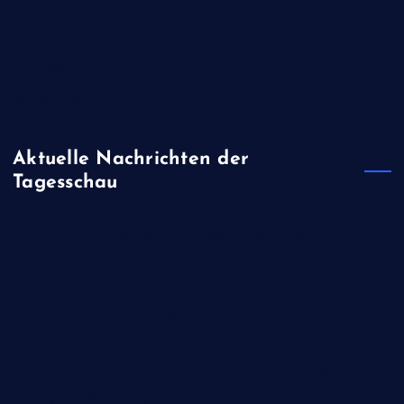
November 2019
August 2019
April 2019
Januar 2019
Aktuelle Nachrichten der
Tagesschau
Kampf gegen Geldwäsche und Steuerbetrug: Wenn der Zoll
den Porsche beschlagnahmt
Juni und Juli waren in Westeuropa so warm wie noch nie
Niedrigwasser: Binnenschiffer warnen vor Zweiteilung des
Rheins
Erneut Waldbrände in Spanien und Frankreich ausgebrochen
Pentagon ruft Rüstungsindustrie zu schnellerer