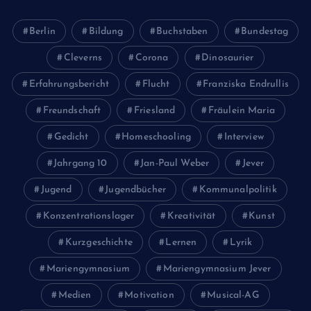
Berlin
Bildung
Buchstaben
Bundestag
Cleverns
Corona
Dinosaurier
Erfahrungsbericht
Flucht
Franziska Endrullis
Freundschaft
Friesland
Fräulein Maria
Gedicht
Homeschooling
Interview
Jahrgang 10
Jan-Paul Weber
Jever
Jugend
Jugendbücher
Kommunalpolitik
Konzentrationslager
Kreativität
Kunst
Kurzgeschichte
Lernen
Lyrik
Mariengymnasium
Mariengymnasium Jever
Medien
Motivation
Musical-AG