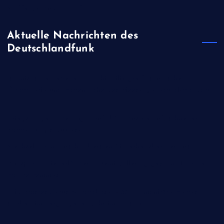
Waffenproduktion auf
Aktuelle Nachrichten des
Deutschlandfunk
Islamistische Rebellen - Huthi-Miliz greift saudische
Ölraffinerie und Hafen nahe der Meerenge Bab al-Mandab
an
Kriegs-Folgen - Pentagon ruft US-Industrie auf, schneller
Waffen zu produzieren
Wechsel - Iran tauscht obersten Sicherheitsberater aus
Radsport - Niederländerin Demi Vollering gewinnt Tour de
France Femmes
"Aid Worker Security Database" - 350 humanitäre Helfer
starben im vergangenen Jahr im Einsatz