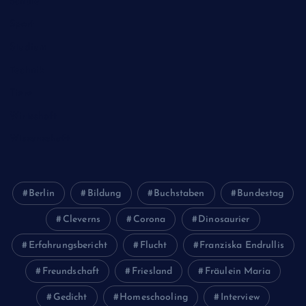
Schule
Sport
Studium
Technik
Tiere
Wirtschaft
Wissenschaft
Berlin
Bildung
Buchstaben
Bundestag
Cleverns
Corona
Dinosaurier
Erfahrungsbericht
Flucht
Franziska Endrullis
Freundschaft
Friesland
Fräulein Maria
Gedicht
Homeschooling
Interview