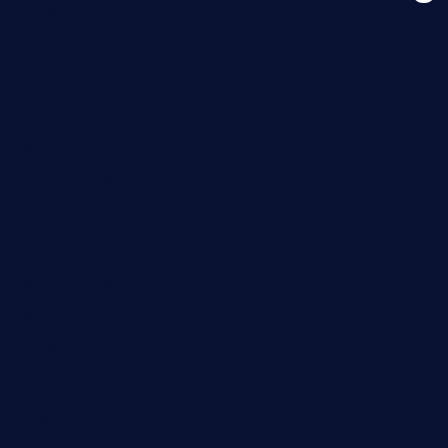
Gesellschaft
Gesundheit
Halloween
Humor
Jugend
Landwirtschaft
Lokales
Lyrik
Mariengymnasium
Natur
Poesie
Politik
Religion