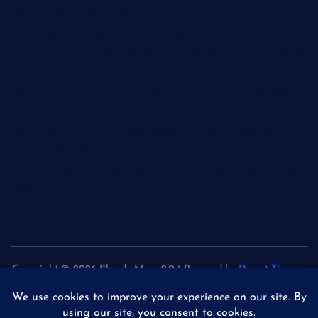
nicht auf Stand der Dinge"
FIFA-Präsident Infantino - Trotz Rücknahme von
Investorenplänen: UEFA droht weiter mit Boykott von Fußball-
WM
Skandinavien - Norwegen meldet ungewöhnliche Todesfälle
von Rentieren
Westjordanland - Israelischer Siedler wegen fahrlässiger
Tötung angeklagt
München - Stefan Aust erhält Bayerischen Buchpreis für sein
Gesamtwerk
Copyright © 2026 Bloody Mary 2.0 | Powered by
Desert Themes