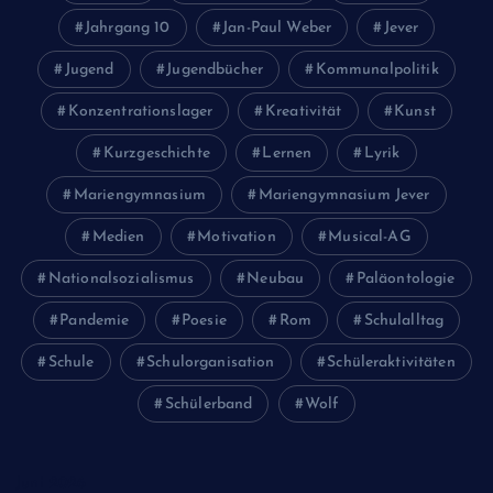
Jahrgang 10
Jan-Paul Weber
Jever
Jugend
Jugendbücher
Kommunalpolitik
Konzentrationslager
Kreativität
Kunst
Kurzgeschichte
Lernen
Lyrik
Mariengymnasium
Mariengymnasium Jever
Medien
Motivation
Musical-AG
Nationalsozialismus
Neubau
Paläontologie
Pandemie
Poesie
Rom
Schulalltag
Schule
Schulorganisation
Schüleraktivitäten
Schülerband
Wolf
Juni 2026