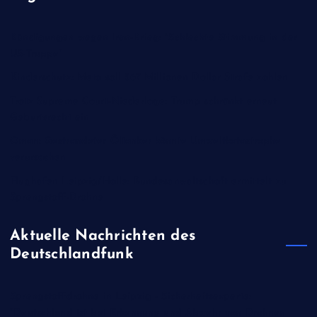
Kündigungen wegen Iran-Krieg: "Schlechte Stimmung in der
US-Truppe"
Kinderschutz: Meta soll 567 Millionen Dollar Strafe zahlen
Trotz Supreme Court-Niederlage: Trump schränkt erneut
Geburtsrecht ein
Oman: Gestrandeter Öltanker könnte Umweltkatastrophe
verursachen
Flughafen Leipzig/Halle: Bundesanwaltschaft ermittelt zu
Sprengstoff-Drohne
Aktuelle Nachrichten des
Deutschlandfunk
Sprengstoffdrohne in Leipzig - Sicherheitsexperte:
"Deutschland ist bei Erkennung und Abwehr von Drohnen