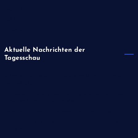
August 2019
April 2019
Januar 2019
Aktuelle Nachrichten der
Tagesschau
Behörden: "Sehr ernster Sicherheitsvorfall" am Flughafen
Leipzig/Halle
Drohnenfund am Flughafen Leipzig/Halle: Mutmaßlicher
Sprengstoff und Zünder entdeckt
Neue Männlichkeit in Sportserien: Ted Lasso und Co.
Einschränkungen bei der Bewässerung bedrohen Ernten von
Landwirten