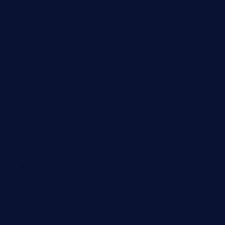
Mariengymnasium
Natur
Poesie
Politik
Religion
Schule
Sport
Studium
Technik
Tiere
Wirtschaft
Wissenschaft