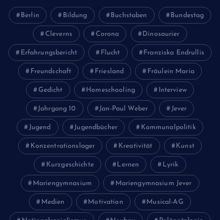
Berlin
Bildung
Buchstaben
Bundestag
Cleverns
Corona
Dinosaurier
Erfahrungsbericht
Flucht
Franziska Endrullis
Freundschaft
Friesland
Fräulein Maria
Gedicht
Homeschooling
Interview
Jahrgang 10
Jan-Paul Weber
Jever
Jugend
Jugendbücher
Kommunalpolitik
Konzentrationslager
Kreativität
Kunst
Kurzgeschichte
Lernen
Lyrik
Mariengymnasium
Mariengymnasium Jever
Medien
Motivation
Musical-AG