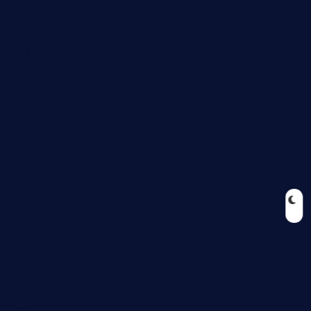
Biologie
Corona
Ernährung
Europa
Feuilleton
Geschichte
Gesellschaft
Gesundheit
Halloween
Humor
Jugend
Landwirtschaft
Lokales
Lyrik