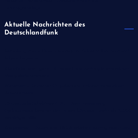
Flüsse im Trockenstress - Ökosystem fehlt die
Lebensgrundlage
Aktuelle Nachrichten des
Deutschlandfunk
Bedrohung durch China - Großes jährliches Militärmanöver in
Taiwan begonnen
Künstliche Intelligenz - KI-Modell von Anthropic unternimmt
Manipulationsversuch
Wirtschaft - Deutscher Chip-Konzern Infineon verzeichnet
Rekordumsatz
US-Gesundheitsbehörde CDC - Darm-Erkrankung
Cyclosporiasis bereitet sich in den USA aus - mehr als 10.000
bestätigte Fälle
Kooperation - Disney und TikTok arbeiten künftig zusammen