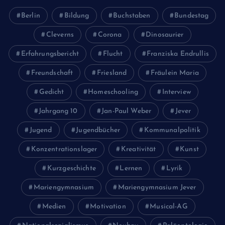
Berlin
Bildung
Buchstaben
Bundestag
Cleverns
Corona
Dinosaurier
Erfahrungsbericht
Flucht
Franziska Endrullis
Freundschaft
Friesland
Fräulein Maria
Gedicht
Homeschooling
Interview
Jahrgang 10
Jan-Paul Weber
Jever
Jugend
Jugendbücher
Kommunalpolitik
Konzentrationslager
Kreativität
Kunst
Kurzgeschichte
Lernen
Lyrik
Mariengymnasium
Mariengymnasium Jever
Medien
Motivation
Musical-AG