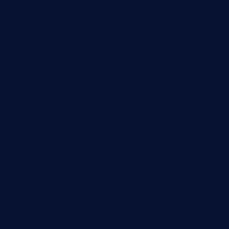
Mariengymnasium
Natur
Poesie
Politik
Religion
Schule
Sport
Studium
Technik
Tiere
Wirtschaft
Wissenschaft