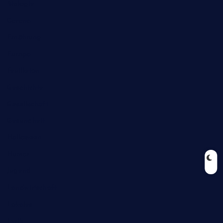
Biologie
Corona
Ernährung
Europa
Feuilleton
Geschichte
Gesellschaft
Gesundheit
Halloween
Humor
Jugend
Landwirtschaft
Lokales
Lyrik