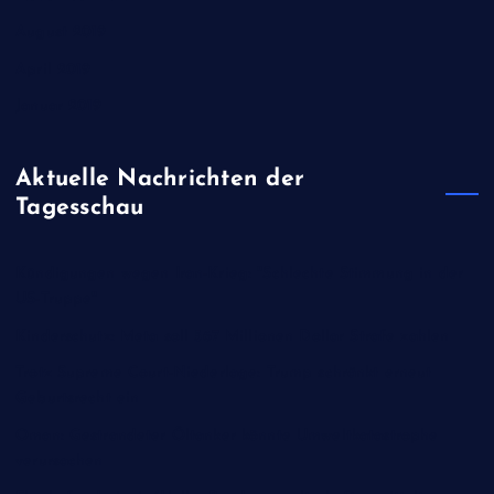
August 2019
April 2019
Januar 2019
Aktuelle Nachrichten der
Tagesschau
Kündigungen wegen Iran-Krieg: "Schlechte Stimmung in der
US-Truppe"
Kinderschutz: Meta soll 567 Millionen Dollar Strafe zahlen
Trotz Supreme Court-Niederlage: Trump schränkt erneut
Geburtsrecht ein
Oman: Gestrandeter Öltanker könnte Umweltkatastrophe
verursachen