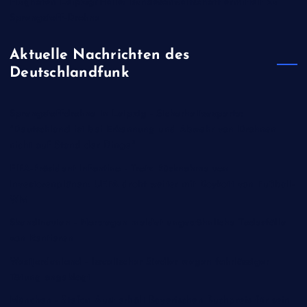
Flughafen Leipzig/Halle: Bundesanwaltschaft ermittelt zu
Sprengstoff-Drohne
Aktuelle Nachrichten des
Deutschlandfunk
Sprengstoffdrohne in Leipzig - Sicherheitsexperte:
"Deutschland ist bei Erkennung und Abwehr von Drohnen
nicht auf Stand der Dinge"
FIFA-Präsident Infantino - Trotz Rücknahme von
Investorenplänen: UEFA droht weiter mit Boykott von Fußball-
WM
Skandinavien - Norwegen meldet ungewöhnliche Todesfälle
von Rentieren
Westjordanland - Israelischer Siedler wegen fahrlässiger
Tötung angeklagt
München - Stefan Aust erhält Bayerischen Buchpreis für sein