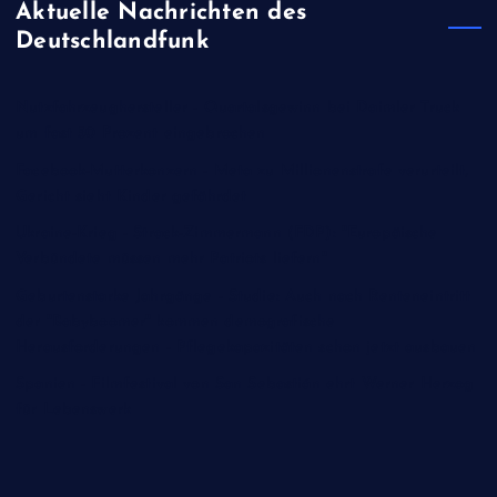
Aktuelle Nachrichten des
Deutschlandfunk
Nutzfahrzeughersteller - Quartalsgewinn bei Daimler Truck
um fast 50 Prozent eingebrochen
Facebook-Mutterkonzern - Meta zu Millionenstrafe verurteilt,
Gericht sieht Kinder gefährdet
Ukraine-Krieg - Strack-Zimmermann (FDP): "Europäische
Verbündete müssen mehr Patriots liefern"
Geburtenstarke Jahrgänge - Studie: Auch nach Renteneintritt
der "Babyboomer" kommen demografische
Herausforderungen - Pflegekapazitäten schon jetzt ausbauen
Spanien - Filmfestival von San Sebastián ehrt Werner Herzog
für Lebenswerk