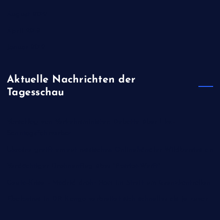
August 2019
April 2019
Januar 2019
Aktuelle Nachrichten der
Tagesschau
Vorschlag von Verkehrsminister: Debatte über Lkw-
Sonntagsfahrverbot
Ukraine greift erneut russischen Onlinehändler Wildberries an
Verdächtiger Drohnenflug über "Patriot-Werft"
Ceuta-Krise - Madrid droht Rom im Streit um Grenzkontrollen
Ebolavirus in DR Kongo verbreitet sich schneller als je zuvor