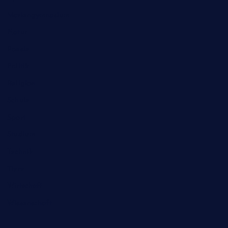
Mariengymnasium
Natur
Poesie
Politik
Religion
Schule
Sport
Studium
Technik
Tiere
Wirtschaft
Wissenschaft