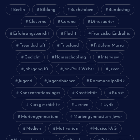
Berlin
Bildung
Buchstaben
Bundestag
Cleverns
Corona
Dinosaurier
Erfahrungsbericht
Flucht
Franziska Endrullis
Freundschaft
Friesland
Fräulein Maria
Gedicht
Homeschooling
Interview
Jahrgang 10
Jan-Paul Weber
Jever
Jugend
Jugendbücher
Kommunalpolitik
Konzentrationslager
Kreativität
Kunst
Kurzgeschichte
Lernen
Lyrik
Mariengymnasium
Mariengymnasium Jever
Medien
Motivation
Musical-AG