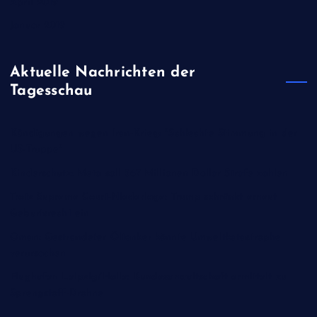
April 2019
Januar 2019
Aktuelle Nachrichten der
Tagesschau
Kündigungen wegen Iran-Krieg: "Schlechte Stimmung in der
US-Truppe"
Kinderschutz: Meta soll 567 Millionen Dollar Strafe zahlen
Trotz Supreme Court-Niederlage: Trump schränkt erneut
Geburtsrecht ein
Oman: Gestrandeter Öltanker könnte Umweltkatastrophe
verursachen
Flughafen Leipzig/Halle: Bundesanwaltschaft ermittelt zu
Sprengstoff-Drohne