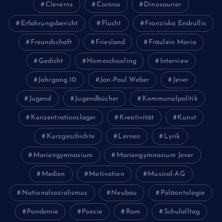
Cleverns
Corona
Dinosaurier
Erfahrungsbericht
Flucht
Franziska Endrullis
Freundschaft
Friesland
Fräulein Maria
Gedicht
Homeschooling
Interview
Jahrgang 10
Jan-Paul Weber
Jever
Jugend
Jugendbücher
Kommunalpolitik
Konzentrationslager
Kreativität
Kunst
Kurzgeschichte
Lernen
Lyrik
Mariengymnasium
Mariengymnasium Jever
Medien
Motivation
Musical-AG
Nationalsozialismus
Neubau
Paläontologie
Pandemie
Poesie
Rom
Schulalltag