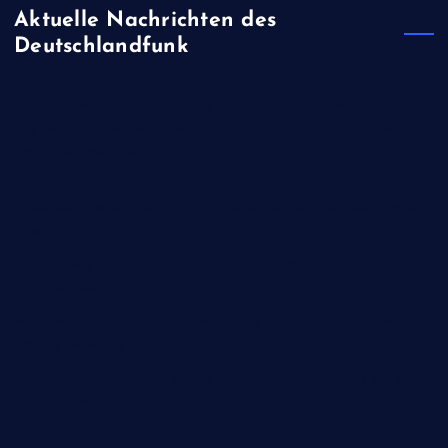
Aktuelle Nachrichten des
Deutschlandfunk
Sprengstoffdrohne in Leipzig - Sicherheitsexperte:
"Deutschland ist bei Erkennung und Abwehr von Drohnen
nicht auf Stand der Dinge"
FIFA-Präsident Infantino - Trotz Rücknahme von
Investorenplänen: UEFA droht weiter mit Boykott von Fußball-
WM
Skandinavien - Norwegen meldet ungewöhnliche Todesfälle
von Rentieren
Westjordanland - Israelischer Siedler wegen fahrlässiger
Tötung angeklagt
München - Stefan Aust erhält Bayerischen Buchpreis für sein
Gesamtwerk