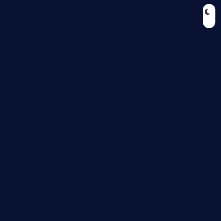
Ernährung
Europa
Feuilleton
Geschichte
Gesellschaft
Gesundheit
Halloween
Humor
Jugend
Landwirtschaft
Lokales
Lyrik
Mariengymnasium