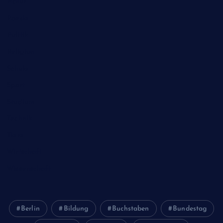
Natur
Poesie
Politik
Religion
Schule
Sport
Studium
Technik
Tiere
Wirtschaft
Wissenschaft
Berlin
Bildung
Buchstaben
Bundestag