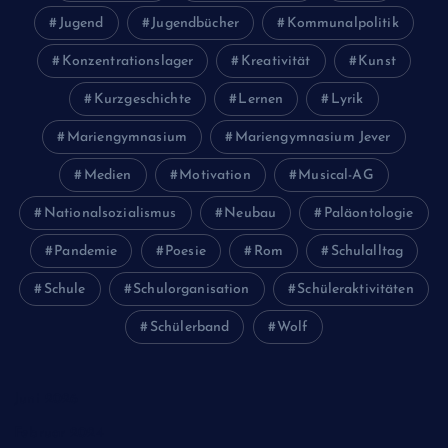
Jugend
Jugendbücher
Kommunalpolitik
Konzentrationslager
Kreativität
Kunst
Kurzgeschichte
Lernen
Lyrik
Mariengymnasium
Mariengymnasium Jever
Medien
Motivation
Musical-AG
Nationalsozialismus
Neubau
Paläontologie
Pandemie
Poesie
Rom
Schulalltag
Schule
Schulorganisation
Schüleraktivitäten
Schülerband
Wolf
Juni 2026
Februar 2024