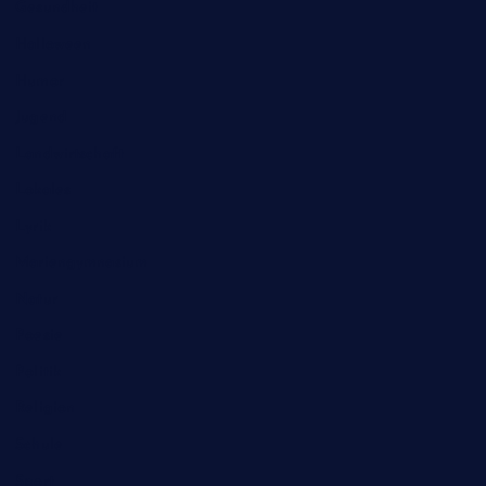
Gesundheit
Halloween
Humor
Jugend
Landwirtschaft
Lokales
Lyrik
Mariengymnasium
Natur
Poesie
Politik
Religion
Schule
Sport