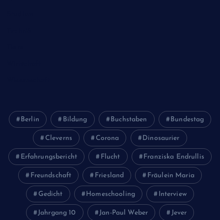
Studium
Technik
Tiere
Wirtschaft
Wissenschaft
Berlin
Bildung
Buchstaben
Bundestag
Cleverns
Corona
Dinosaurier
Erfahrungsbericht
Flucht
Franziska Endrullis
Freundschaft
Friesland
Fräulein Maria
Gedicht
Homeschooling
Interview
Jahrgang 10
Jan-Paul Weber
Jever