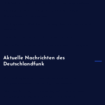
Dobrindt will nach Drohnen-Vorfall Forschung ausbauen
Kanadische Provinz British Columbia ruft wegen
Waldbränden Notstand aus
Niedrigwasser: Was die Lockerung des Lkw-Fahrverbots
bedeutet
Paris führt Helmpflicht für E-Roller-Fahrer ein
Mutmaßlich ukrainische Drohne explodiert in Bulgarien
Aktuelle Nachrichten des
Deutschlandfunk
Vor Landtagswahlen - Unionsfraktionschef Frei:
Kooperationsverbot mit AfD gilt bundesweit
"Welt am Sonntag" - "Fatales Signal": Union kritisiert
Klingbeils Steuerpläne für bestimmte Vereine
Stralsund - AfD in Mecklenburg-Vorpommern bekräftigt Ziel