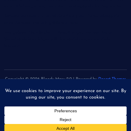
einer Alleinregierung nach der Landtagswahl im September
Bürokratieabbau - Innenministerium plant Personalausweis
ohne Adresse und mit größerem Foto
Mangelnde Pünktlichkeit - Verspätungen bei der Bahn:
Verkehrsminister Bilger will Bonus-Zahlungen an Ziele
koppeln
Copyright © 2026 Bloody Mary 2.0 | Powered by
Desert Themes
Back to Top