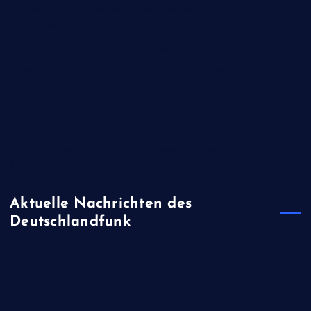
Kündigungen wegen Iran-Krieg: "Schlechte Stimmung in der
US-Truppe"
Kinderschutz: Meta soll 567 Millionen Dollar Strafe zahlen
Trotz Supreme Court-Niederlage: Trump schränkt erneut
Geburtsrecht ein
Oman: Gestrandeter Öltanker könnte Umweltkatastrophe
verursachen
Flughafen Leipzig/Halle: Bundesanwaltschaft ermittelt zu
Sprengstoff-Drohne
Aktuelle Nachrichten des
Deutschlandfunk
Sprengstoffdrohne in Leipzig - Sicherheitsexperte:
"Deutschland ist bei Erkennung und Abwehr von Drohnen
nicht auf Stand der Dinge"