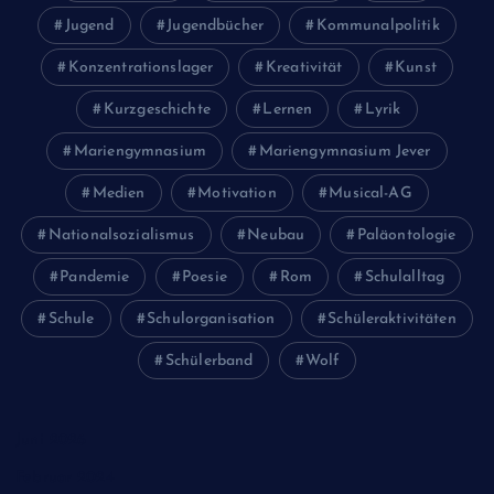
Jugend
Jugendbücher
Kommunalpolitik
Konzentrationslager
Kreativität
Kunst
Kurzgeschichte
Lernen
Lyrik
Mariengymnasium
Mariengymnasium Jever
Medien
Motivation
Musical-AG
Nationalsozialismus
Neubau
Paläontologie
Pandemie
Poesie
Rom
Schulalltag
Schule
Schulorganisation
Schüleraktivitäten
Schülerband
Wolf
Juni 2026
Februar 2024