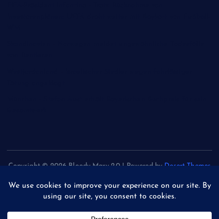
FIFA-Präsident Infantino - Trotz Rücknahme von
Investorenplänen: UEFA droht weiter mit Boykott von Fußball-
WM
Skandinavien - Norwegen meldet ungewöhnliche Todesfälle
von Rentieren
Westjordanland - Israelischer Siedler wegen fahrlässiger
Tötung angeklagt
München - Stefan Aust erhält Bayerischen Buchpreis für sein
Gesamtwerk
Copyright © 2026 Bloody Mary 2.0 | Powered by
Desert Themes