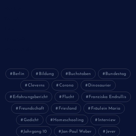
Studium
Technik
Tiere
Wirtschaft
Wissenschaft
Berlin
Bildung
Buchstaben
Bundestag
Cleverns
Corona
Dinosaurier
Erfahrungsbericht
Flucht
Franziska Endrullis
Freundschaft
Friesland
Fräulein Maria
Gedicht
Homeschooling
Interview
Jahrgang 10
Jan-Paul Weber
Jever