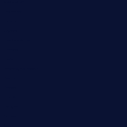
Gesundheit
Halloween
Humor
Jugend
Landwirtschaft
Lokales
Lyrik
Mariengymnasium
Natur
Poesie
Politik
Religion
Schule
Sport