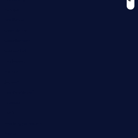
Europa
Feuilleton
Geschichte
Gesellschaft
Gesundheit
Halloween
Humor
Jugend
Landwirtschaft
Lokales
Lyrik
Mariengymnasium
Natur