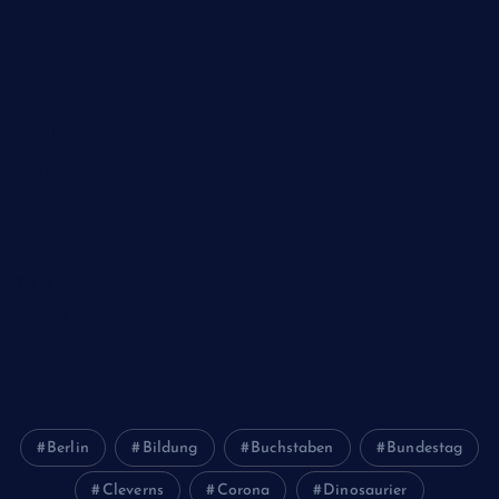
Poesie
Politik
Religion
Schule
Sport
Studium
Technik
Tiere
Wirtschaft
Wissenschaft
Berlin
Bildung
Buchstaben
Bundestag
Cleverns
Corona
Dinosaurier