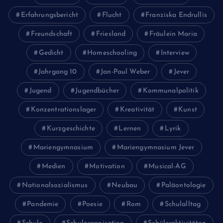
Erfahrungsbericht
Flucht
Franziska Endrullis
Freundschaft
Friesland
Fräulein Maria
Gedicht
Homeschooling
Interview
Jahrgang 10
Jan-Paul Weber
Jever
Jugend
Jugendbücher
Kommunalpolitik
Konzentrationslager
Kreativität
Kunst
Kurzgeschichte
Lernen
Lyrik
Mariengymnasium
Mariengymnasium Jever
Medien
Motivation
Musical-AG
Nationalsozialismus
Neubau
Paläontologie
Pandemie
Poesie
Rom
Schulalltag