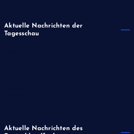
Januar 2019
Aktuelle Nachrichten der
Tagesschau
Sondervermögen - wo das Geld verbaut wird
Unionsfraktionschef Frei fordert von Bas Tempo bei
Rentenreform
Island verweist Walfang-Gegner des Landes
Drohne am Flughafen Leipzig/Halle: Dobrindt sieht "hybrides
Anschlagsszenario"
WHO: Studien zu Ebola-Medikamenten und Impfstoffen
starten
Aktuelle Nachrichten des