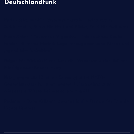
Deutschlandfunk
Paris - Schwimm-EM: Wesemann gewinnt seine zweite
Goldmedaille, Silber für Pfeif und Rösler, Gold für Wellbrock
Nach Ankunft Tausender Migranten - Präsident von Ceuta
fordert Hilfe von Madrid: Lage für angekommene Kinder und
Jugendliche "unhaltbar"
Folgen für Wirtschaft und Umwelt - Verkehrsminister lädt zur
Niedrigwasser-Krisensitzung
Krieg gegen die Ukraine - Selenskyj bittet NATO-
Generalsekretär Rutte um weitere Luftabwehrraketen -
mindestens 17 Tote bei russischem Angriff
Radsport - Demi Vollering gewinnt fünfte Etappe der Tour de
France Femmes