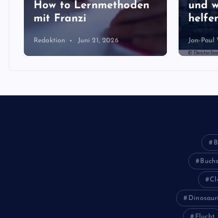
How to Lernmethoden
und w
mit Franzi
helfen
Redaktion
Juni 21, 2026
Jan-Paul
Biologie
B
Corona
Buch
Ernährung
Cl
Europa
Dinosaur
Feuilleton
Flucht