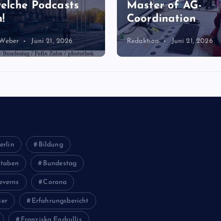
elche Podcasts
Master of AG-
!
Coordination
 Weber
Juni 21, 2026
Redaktion
Juni 21, 2026
Juni 2026
erlin
Bildung
Februar 2024
staben
Bundestag
Januar 2024
everns
Corona
Oktober 2023
ier
Erfahrungsbericht
Mai 2023
Franziska Endrullis