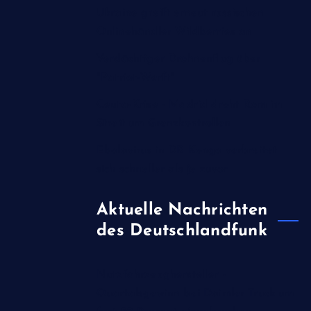
Ukraine greift erneut russischen
Onlinehändler Wildberries an
Verdächtiger Drohnenflug über
"Patriot-Werft"
Ceuta-Krise - Madrid droht Rom im
Streit um Grenzkontrollen
Ebolavirus in DR Kongo verbreitet
sich schneller als je zuvor
Aktuelle Nachrichten
des Deutschlandfunk
Nutzfahrzeughersteller -
Quartalsgewinn bei Daimler Truck um