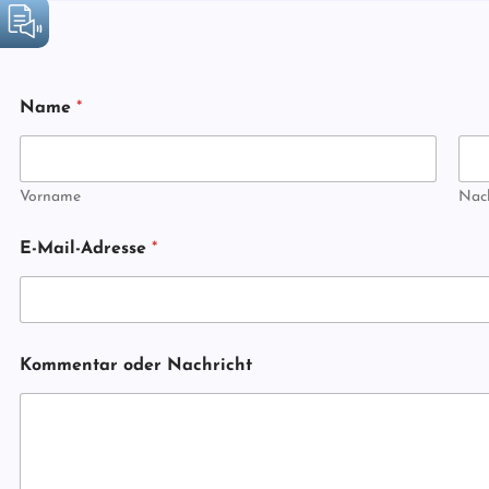
Name
*
Vorname
Nac
E-Mail-Adresse
*
K
Kommentar oder Nachricht
o
m
m
e
n
t