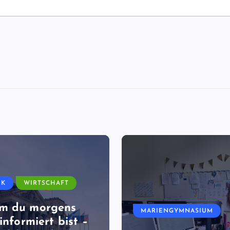
IK
WIRTSCHAFT
m du morgens
MARIENGYMNASIUM
informiert bist –