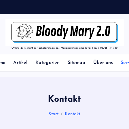
Online-Zeitschrift der Schüler*innen des Mariengymnasiums Jever | Jg. 7 (2026), Nr. 19
me
Artikel
Kategorien
Sitemap
Über uns
Ser
Kontakt
Start
Kontakt