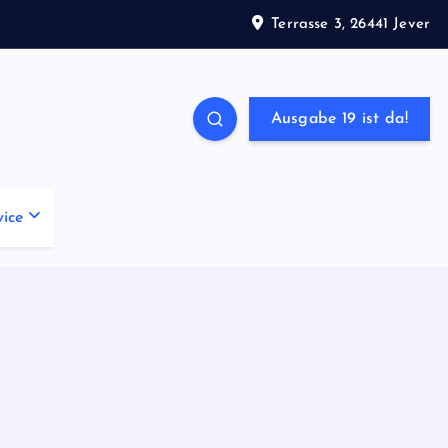
Terrasse 3, 26441 Jever
Ausgabe 19 ist da!
vice