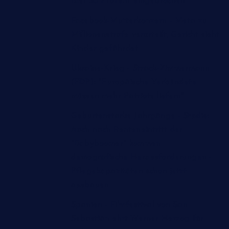
fast 50 Prozent eingebrochen
Facebook-Mutterkonzern - Meta zu
Millionenstrafe verurteilt, Gericht sieht
Kinder gefährdet
Ukraine-Krieg - Strack-Zimmermann
(FDP): "Europäische Verbündete
müssen mehr Patriots liefern"
Geburtenstarke Jahrgänge - Studie:
Auch nach Renteneintritt der
"Babyboomer" kommen
demografische Herausforderungen -
Pflegekapazitäten schon jetzt
ausbauen
Spanien - Filmfestival von San
Sebastián ehrt Werner Herzog für