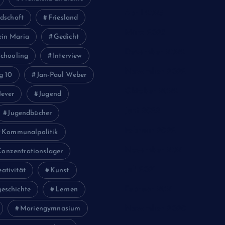
April 2023
dschaft
Friesland
März 2023
ein Maria
Gedicht
Dezember 2022
chooling
Interview
November 2022
g 10
Jan-Paul Weber
Oktober 2022
Jever
Jugend
Juni 2022
Jugendbücher
Februar 2022
Kommunalpolitik
November 2021
Konzentrationslager
Juli 2021
eativität
Kunst
Februar 2021
eschichte
Lernen
Mariengymnasium
November 2020