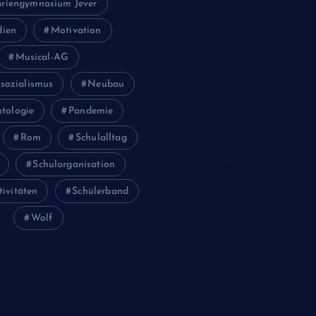
riengymnasium Jever
Juli 2020
ien
Motivation
Juni 2020
Musical-AG
Mai 2020
sozialismus
Neubau
Februar 2020
tologie
Pandemie
Januar 2020
Rom
Schulalltag
November 2019
Schulorganisation
August 2019
tivitäten
Schülerband
April 2019
Wolf
Januar 2019