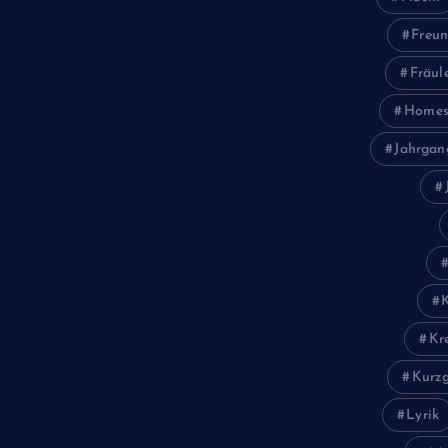
Geschichte
Freun
Gesellschaft
Fräul
Gesundheit
Homes
Halloween
Jahrgan
Humor
Jugend
Landwirtschaft
Lokales
Lyrik
Kr
Mariengymnasium
Kurzg
Natur
Lyrik