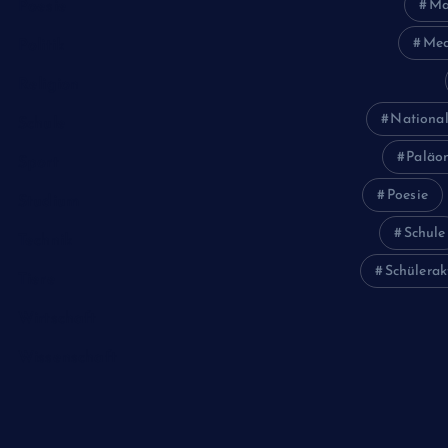
Ma
Poesie
Med
Politik
Religion
National
Schule
Paläon
Sport
Poesie
Studium
Schule
Technik
Schülerak
Tiere
Wirtschaft
Wissenschaft