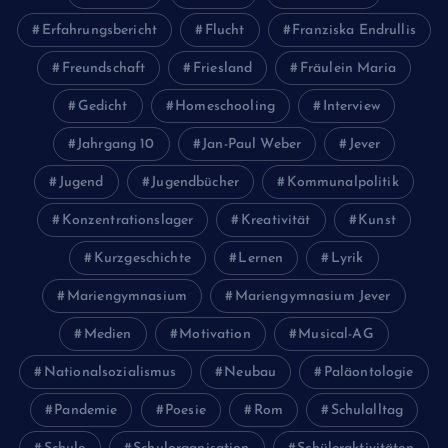
Erfahrungsbericht
Flucht
Franziska Endrullis
Freundschaft
Friesland
Fräulein Maria
Gedicht
Homeschooling
Interview
Jahrgang 10
Jan-Paul Weber
Jever
Jugend
Jugendbücher
Kommunalpolitik
Konzentrationslager
Kreativität
Kunst
Kurzgeschichte
Lernen
Lyrik
Mariengymnasium
Mariengymnasium Jever
Medien
Motivation
Musical-AG
Nationalsozialismus
Neubau
Paläontologie
Pandemie
Poesie
Rom
Schulalltag