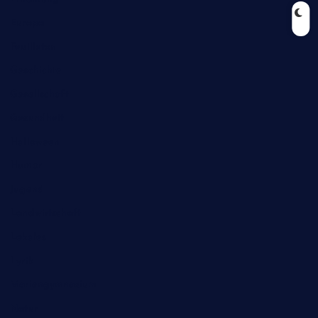
Europa
Feuilleton
Geschichte
Gesellschaft
Gesundheit
Halloween
Humor
Jugend
Landwirtschaft
Lokales
Lyrik
Mariengymnasium
Natur