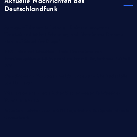
Aktuelle Nachrichten des
Deutschlandfunk
Sprengstoffdrohne in Leipzig - Sicherheitsexperte:
"Deutschland ist bei Erkennung und Abwehr von Drohnen
nicht auf Stand der Dinge"
FIFA-Präsident Infantino - Trotz Rücknahme von
Investorenplänen: UEFA droht weiter mit Boykott von Fußball-
WM
Skandinavien - Norwegen meldet ungewöhnliche Todesfälle
von Rentieren
Westjordanland - Israelischer Siedler wegen fahrlässiger
Tötung angeklagt
München - Stefan Aust erhält Bayerischen Buchpreis für sein
Gesamtwerk