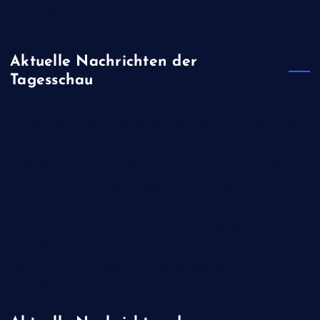
Januar 2019
Aktuelle Nachrichten der
Tagesschau
Kündigungen wegen Iran-Krieg: "Schlechte Stimmung in der
US-Truppe"
Kinderschutz: Meta soll 567 Millionen Dollar Strafe zahlen
Trotz Supreme Court-Niederlage: Trump schränkt erneut
Geburtsrecht ein
Oman: Gestrandeter Öltanker könnte Umweltkatastrophe
verursachen
Flughafen Leipzig/Halle: Bundesanwaltschaft ermittelt zu
Sprengstoff-Drohne