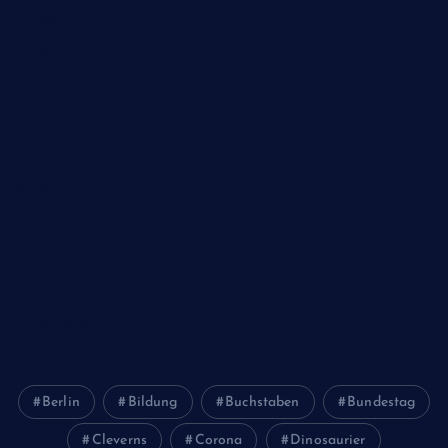
Poesie
Politik
Religion
Schule
Sport
Studium
Technik
Tiere
Wirtschaft
Wissenschaft
Berlin
Bildung
Buchstaben
Bundestag
Cleverns
Corona
Dinosaurier