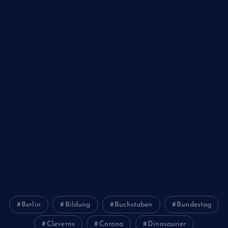
Poesie
Politik
Religion
Schule
Sport
Studium
Technik
Tiere
Wirtschaft
Wissenschaft
Berlin
Bildung
Buchstaben
Bundestag
Cleverns
Corona
Dinosaurier