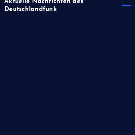
Aktuelle Nachrichten des
Deutschlandfunk
Sprengstoffdrohne in Leipzig - Sicherheitsexperte:
"Deutschland ist bei Erkennung und Abwehr von Drohnen
nicht auf Stand der Dinge"
FIFA-Präsident Infantino - Trotz Rücknahme von
Investorenplänen: UEFA droht weiter mit Boykott von Fußball-
WM
Skandinavien - Norwegen meldet ungewöhnliche Todesfälle
von Rentieren
Westjordanland - Israelischer Siedler wegen fahrlässiger
Tötung angeklagt
München - Stefan Aust erhält Bayerischen Buchpreis für sein
Gesamtwerk