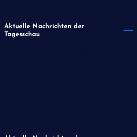
Januar 2019
Aktuelle Nachrichten der
Tagesschau
Kündigungen wegen Iran-Krieg: "Schlechte Stimmung in der
US-Truppe"
Kinderschutz: Meta soll 567 Millionen Dollar Strafe zahlen
Trotz Supreme Court-Niederlage: Trump schränkt erneut
Geburtsrecht ein
Oman: Gestrandeter Öltanker könnte Umweltkatastrophe
verursachen
Flughafen Leipzig/Halle: Bundesanwaltschaft ermittelt zu
Sprengstoff-Drohne