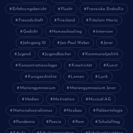
Erfahrungsbericht
Flucht
Franziska Endrullis
Freundschaft
Friesland
Fräulein Maria
Gedicht
Homeschooling
Interview
Jahrgang 10
Jan-Paul Weber
Jever
Jugend
Jugendbücher
Kommunalpolitik
Konzentrationslager
Kreativität
Kunst
Kurzgeschichte
Lernen
Lyrik
Mariengymnasium
Mariengymnasium Jever
Medien
Motivation
Musical-AG
Nationalsozialismus
Neubau
Paläontologie
Pandemie
Poesie
Rom
Schulalltag