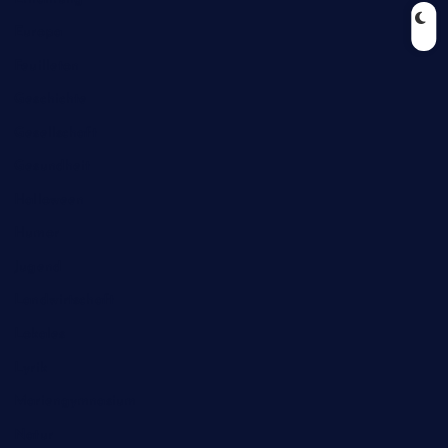
Europa
Feuilleton
Geschichte
Gesellschaft
Gesundheit
Halloween
Humor
Jugend
Landwirtschaft
Lokales
Lyrik
Mariengymnasium
Natur