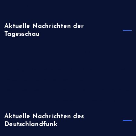
Januar 2019
Aktuelle Nachrichten der
Tagesschau
Vorschlag von Verkehrsminister: Debatte über Lkw-
Sonntagsfahrverbot
Ukraine greift erneut russischen Onlinehändler Wildberries an
Verdächtiger Drohnenflug über "Patriot-Werft"
Ceuta-Krise - Madrid droht Rom im Streit um Grenzkontrollen
Ebolavirus in DR Kongo verbreitet sich schneller als je zuvor
Aktuelle Nachrichten des
Deutschlandfunk