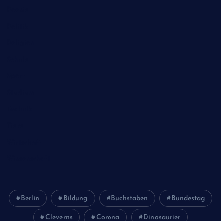
Poesie
Politik
Religion
Schule
Sport
Studium
Technik
Tiere
Wirtschaft
Wissenschaft
Berlin
Bildung
Buchstaben
Bundestag
Cleverns
Corona
Dinosaurier