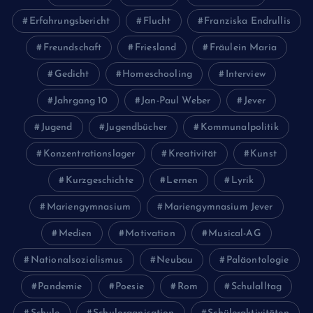
Erfahrungsbericht
Flucht
Franziska Endrullis
Freundschaft
Friesland
Fräulein Maria
Gedicht
Homeschooling
Interview
Jahrgang 10
Jan-Paul Weber
Jever
Jugend
Jugendbücher
Kommunalpolitik
Konzentrationslager
Kreativität
Kunst
Kurzgeschichte
Lernen
Lyrik
Mariengymnasium
Mariengymnasium Jever
Medien
Motivation
Musical-AG
Nationalsozialismus
Neubau
Paläontologie
Pandemie
Poesie
Rom
Schulalltag