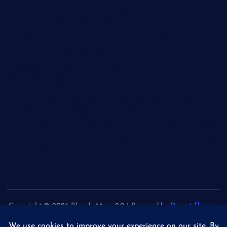
Nutzfahrzeughersteller - Quartalsgewinn bei Daimler Truck
um fast 50 Prozent eingebrochen
Facebook-Mutterkonzern - Meta zu Millionenstrafe verurteilt,
Gericht sieht Kinder gefährdet
Ukraine-Krieg - Strack-Zimmermann (FDP): "Europäische
Verbündete müssen mehr Patriots liefern"
Geburtenstarke Jahrgänge - Studie: Auch nach Renteneintritt
der "Babyboomer" kommen demografische
Herausforderungen - Pflegekapazitäten schon jetzt ausbauen
Spanien - Filmfestival von San Sebastián ehrt Werner Herzog
für Lebenswerk
Copyright © 2026 Bloody Mary 2.0 | Powered by
Desert Themes