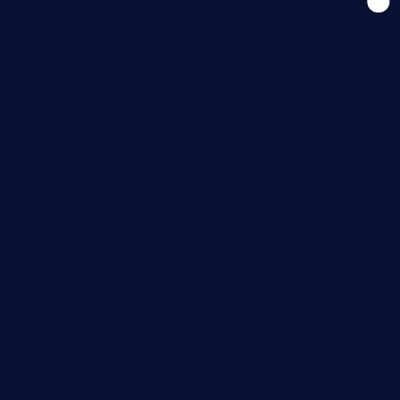
Europa
Feuilleton
Geschichte
Gesellschaft
Gesundheit
Halloween
Humor
Jugend
Landwirtschaft
Lokales
Lyrik
Mariengymnasium
Natur