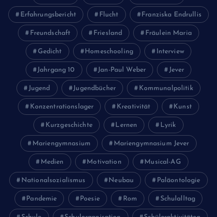
Erfahrungsbericht
Flucht
Franziska Endrullis
Freundschaft
Friesland
Fräulein Maria
Gedicht
Homeschooling
Interview
Jahrgang 10
Jan-Paul Weber
Jever
Jugend
Jugendbücher
Kommunalpolitik
Konzentrationslager
Kreativität
Kunst
Kurzgeschichte
Lernen
Lyrik
Mariengymnasium
Mariengymnasium Jever
Medien
Motivation
Musical-AG
Nationalsozialismus
Neubau
Paläontologie
Pandemie
Poesie
Rom
Schulalltag