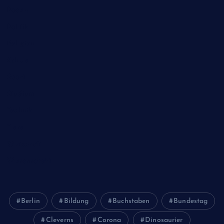
Poesie
Politik
Religion
Schule
Sport
Studium
Technik
Tiere
Wirtschaft
Wissenschaft
Berlin
Bildung
Buchstaben
Bundestag
Cleverns
Corona
Dinosaurier