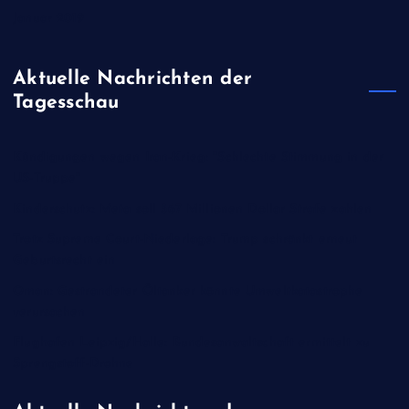
Januar 2019
Aktuelle Nachrichten der
Tagesschau
Kündigungen wegen Iran-Krieg: "Schlechte Stimmung in der
US-Truppe"
Kinderschutz: Meta soll 567 Millionen Dollar Strafe zahlen
Trotz Supreme Court-Niederlage: Trump schränkt erneut
Geburtsrecht ein
Oman: Gestrandeter Öltanker könnte Umweltkatastrophe
verursachen
Flughafen Leipzig/Halle: Bundesanwaltschaft ermittelt zu
Sprengstoff-Drohne