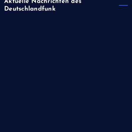
Aktuelle Nachrichten des
Deutschlandfunk
Sprengstoffdrohne in Leipzig - Sicherheitsexperte:
"Deutschland ist bei Erkennung und Abwehr von Drohnen
nicht auf Stand der Dinge"
FIFA-Präsident Infantino - Trotz Rücknahme von
Investorenplänen: UEFA droht weiter mit Boykott von Fußball-
WM
Skandinavien - Norwegen meldet ungewöhnliche Todesfälle
von Rentieren
Westjordanland - Israelischer Siedler wegen fahrlässiger
Tötung angeklagt
München - Stefan Aust erhält Bayerischen Buchpreis für sein
Gesamtwerk