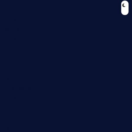
Europa
Feuilleton
Geschichte
Gesellschaft
Gesundheit
Halloween
Humor
Jugend
Landwirtschaft
Lokales
Lyrik
Mariengymnasium
Natur