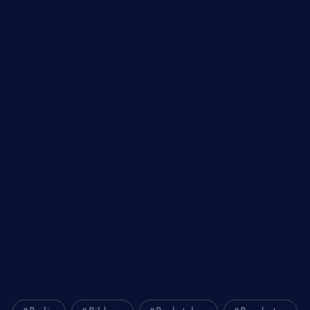
Mariengymnasium
Natur
Poesie
Politik
Religion
Schule
Sport
Studium
Technik
Tiere
Wirtschaft
Wissenschaft