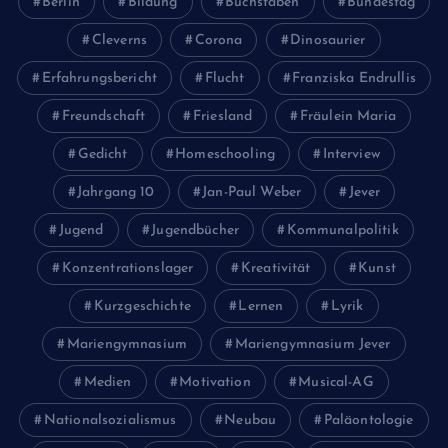
Berlin
Bildung
Buchstaben
Bundestag
Cleverns
Corona
Dinosaurier
Erfahrungsbericht
Flucht
Franziska Endrullis
Freundschaft
Friesland
Fräulein Maria
Gedicht
Homeschooling
Interview
Jahrgang 10
Jan-Paul Weber
Jever
Jugend
Jugendbücher
Kommunalpolitik
Konzentrationslager
Kreativität
Kunst
Kurzgeschichte
Lernen
Lyrik
Mariengymnasium
Mariengymnasium Jever
Medien
Motivation
Musical-AG
Nationalsozialismus
Neubau
Paläontologie