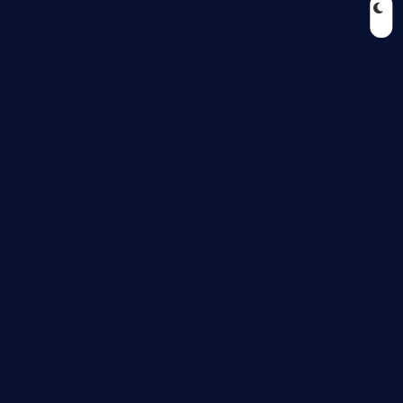
Corona
Ernährung
Europa
Feuilleton
Geschichte
Gesellschaft
Gesundheit
Halloween
Humor
Jugend
Landwirtschaft
Lokales
Lyrik