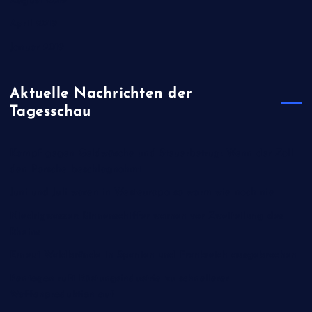
August 2019
April 2019
Januar 2019
Aktuelle Nachrichten der
Tagesschau
Kampf gegen Geldwäsche und Steuerbetrug: Wenn der Zoll
den Porsche beschlagnahmt
Juni und Juli waren in Westeuropa so warm wie noch nie
Niedrigwasser: Binnenschiffer warnen vor Zweiteilung des
Rheins
Erneut Waldbrände in Spanien und Frankreich ausgebrochen
Pentagon ruft Rüstungsindustrie zu schnellerer
Waffenproduktion auf