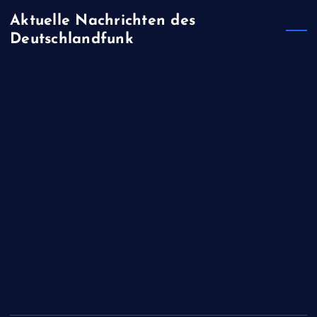
Aktuelle Nachrichten des
Deutschlandfunk
Islamistische Rebellen - Huthi-Miliz greift saudische
Ölraffinerie und Hafen nahe der Meerenge Bab al-Mandab
an
Kriegs-Folgen - Pentagon ruft US-Industrie auf, schneller
Waffen zu produzieren
Wechsel - Iran tauscht obersten Sicherheitsberater aus
Radsport - Niederländerin Demi Vollering gewinnt Tour de
France Femmes
"Aid Worker Security Database" - 350 humanitäre Helfer
starben im vergangenen Jahr im Einsatz