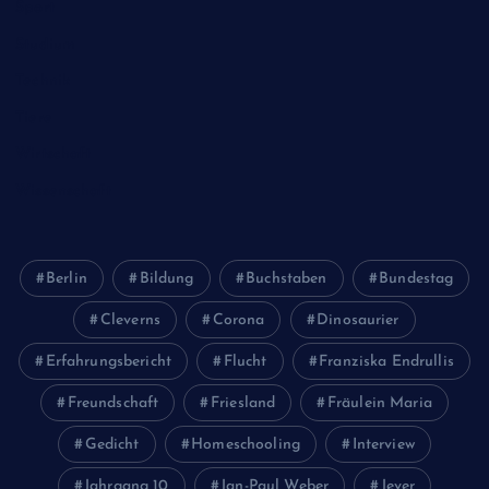
Sport
Studium
Technik
Tiere
Wirtschaft
Wissenschaft
Berlin
Bildung
Buchstaben
Bundestag
Cleverns
Corona
Dinosaurier
Erfahrungsbericht
Flucht
Franziska Endrullis
Freundschaft
Friesland
Fräulein Maria
Gedicht
Homeschooling
Interview
Jahrgang 10
Jan-Paul Weber
Jever