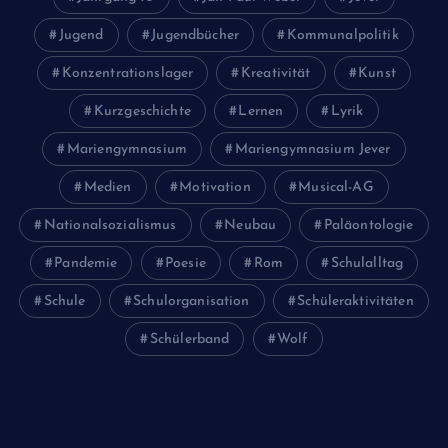
Jugend
Jugendbücher
Kommunalpolitik
Konzentrationslager
Kreativität
Kunst
Kurzgeschichte
Lernen
Lyrik
Mariengymnasium
Mariengymnasium Jever
Medien
Motivation
Musical-AG
Nationalsozialismus
Neubau
Paläontologie
Pandemie
Poesie
Rom
Schulalltag
Schule
Schulorganisation
Schüleraktivitäten
Schülerband
Wolf
Juni 2026
Februar 2024