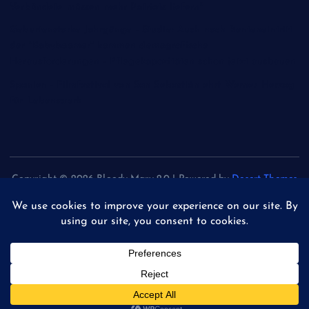
Verbündete müssen mehr Patriots liefern"
Geburtenstarke Jahrgänge - Studie: Auch nach Renteneintritt
der "Babyboomer" kommen demografische
Herausforderungen - Pflegekapazitäten schon jetzt ausbauen
Spanien - Filmfestival von San Sebastián ehrt Werner Herzog
für Lebenswerk
Copyright © 2026 Bloody Mary 2.0 | Powered by
Desert Themes
Back to Top