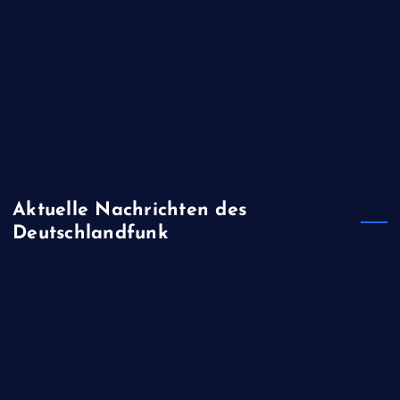
Vorschlag von Verkehrsminister: Debatte über Lkw-
Sonntagsfahrverbot
Ukraine greift erneut russischen Onlinehändler Wildberries an
Verdächtiger Drohnenflug über "Patriot-Werft"
Ceuta-Krise - Madrid droht Rom im Streit um Grenzkontrollen
Ebolavirus in DR Kongo verbreitet sich schneller als je zuvor
Aktuelle Nachrichten des
Deutschlandfunk
Nutzfahrzeughersteller - Quartalsgewinn bei Daimler Truck
um fast 50 Prozent eingebrochen
Facebook-Mutterkonzern - Meta zu Millionenstrafe verurteilt,
Gericht sieht Kinder gefährdet
Ukraine-Krieg - Strack-Zimmermann (FDP): "Europäische