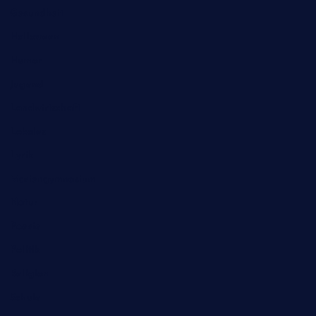
Gesundheit
Halloween
Humor
Jugend
Landwirtschaft
Lokales
Lyrik
Mariengymnasium
Natur
Poesie
Politik
Religion
Schule