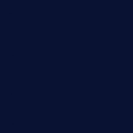
Lyrik
Mariengymnasium
Natur
Poesie
Politik
Religion
Schule
Sport
Studium
Technik
Tiere
Wirtschaft
Wissenschaft