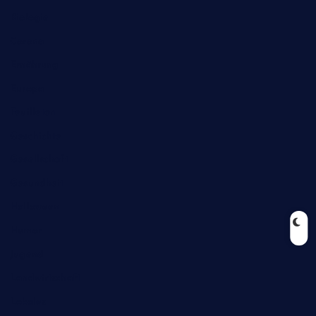
Biologie
Corona
Ernährung
Europa
Feuilleton
Geschichte
Gesellschaft
Gesundheit
Halloween
Humor
Jugend
Landwirtschaft
Lokales