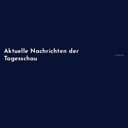
November 2019
August 2019
April 2019
Januar 2019
Aktuelle Nachrichten der
Tagesschau
OpenAI pausiert teils Entwicklung von KI-Modell wegen
Sicherheitsbedenken
Pride-Parade in Prag unter verschärften
Sicherheitsvorkehrungen
US-Senat beschließt verschärfte Russland-Sanktionen
Mehrere Bundesländer lockern Lkw-Sonntagsfahrverbot
Streit mit Italien über Ceuta - Spanien führt Grenzkontrollen