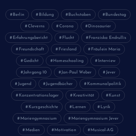
Berlin
Bildung
Buchstaben
Bundestag
Cleverns
Corona
Dinosaurier
Erfahrungsbericht
Flucht
Franziska Endrullis
Freundschaft
Friesland
Fräulein Maria
Gedicht
Homeschooling
Interview
Jahrgang 10
Jan-Paul Weber
Jever
Jugend
Jugendbücher
Kommunalpolitik
Konzentrationslager
Kreativität
Kunst
Kurzgeschichte
Lernen
Lyrik
Mariengymnasium
Mariengymnasium Jever
Medien
Motivation
Musical-AG