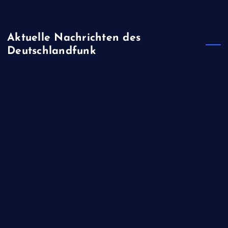
ein
Aktuelle Nachrichten des
Deutschlandfunk
Extreme Hitze und Trockenheit - CDU-Klimapolitiker Gebhart
verteidigt Politik der Bundesregierung - Städte- und
Gemeindebund fordert nationalen Kraftakt
Schleusernetz im Mittelmeer - Europol: Spanische Polizei
nimmt zahlreiche Verdächtige fest
Vogelschmuggel - Entführter Kaiseradler zurück in der
serbischen Wildnis
Niedrigwasser - Umweltorganisation BUND kritisiert Pläne
von Bundesverkehrsminister Bilger; Zustimmung vom
Industrieverband BDI
Theater - Protest gegen verfallende Infrastruktur: Temporäres