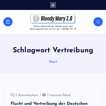
Z
u
m
I
n
Online-Zeitschrift der Schüler*innen des
Mariengymnasiums Jever | Jg. 7 (2026), Nr. 19
h
a
l
t
Schlagwort Vertreibung
s
p
Start
r
i
n
g
e
n
1 Kommentare
7 minutes Read
Flucht und Vertreibung der Deutschen