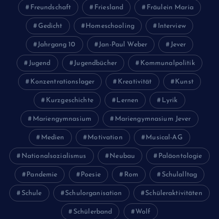
Freundschaft
Friesland
Fräulein Maria
Gedicht
Homeschooling
Interview
Jahrgang 10
Jan-Paul Weber
Jever
Jugend
Jugendbücher
Kommunalpolitik
Konzentrationslager
Kreativität
Kunst
Kurzgeschichte
Lernen
Lyrik
Mariengymnasium
Mariengymnasium Jever
Medien
Motivation
Musical-AG
Nationalsozialismus
Neubau
Paläontologie
Pandemie
Poesie
Rom
Schulalltag
Schule
Schulorganisation
Schüleraktivitäten
Schülerband
Wolf