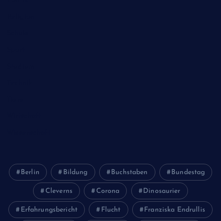
Politik
Religion
Schule
Sport
Studium
Technik
Tiere
Wirtschaft
Wissenschaft
Berlin
Bildung
Buchstaben
Bundestag
Cleverns
Corona
Dinosaurier
Erfahrungsbericht
Flucht
Franziska Endrullis