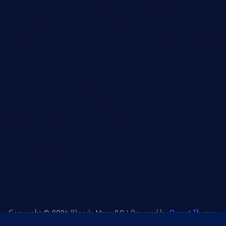
Paris - Schwimm-EM: Wesemann gewinnt seine zweite
Goldmedaille, Silber für Pfeif und Rösler, Gold für Wellbrock
Nach Ankunft Tausender Migranten - Präsident von Ceuta
fordert Hilfe von Madrid: Lage für angekommene Kinder und
Jugendliche "unhaltbar"
Folgen für Wirtschaft und Umwelt - Verkehrsminister lädt zur
Niedrigwasser-Krisensitzung
Krieg gegen die Ukraine - Selenskyj bittet NATO-
Generalsekretär Rutte um weitere Luftabwehrraketen -
mindestens 17 Tote bei russischem Angriff
Radsport - Demi Vollering gewinnt fünfte Etappe der Tour de
France Femmes
Copyright © 2026 Bloody Mary 2.0 | Powered by
Desert Themes