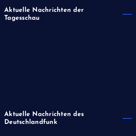
Aktuelle Nachrichten der
Tagesschau
Sondervermögen - wo das Geld verbaut wird
Unionsfraktionschef Frei fordert von Bas Tempo bei
Rentenreform
Island verweist Walfang-Gegner des Landes
Drohne am Flughafen Leipzig/Halle: Dobrindt sieht "hybrides
Anschlagsszenario"
WHO: Studien zu Ebola-Medikamenten und Impfstoffen
starten
Aktuelle Nachrichten des
Deutschlandfunk