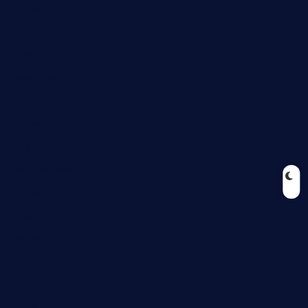
Feuilleton
Geschichte
Gesellschaft
Gesundheit
Halloween
Humor
Jugend
Landwirtschaft
Lokales
Lyrik
Mariengymnasium
Natur
Poesie