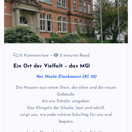
0 Kommentare
2 minutes Read
Ein Ort der Vielfalt – das MG!
Von Neela Dieckmann (Kl. 10)
Die Mauern aus rotem Stein, die alten und die neuen
Gebäude,
die uns Schüler umgeben.
Das Klingeln der Glocke, laut und schrill,
zeigt uns, wie jeder schöne Schultag für uns mal
begann.