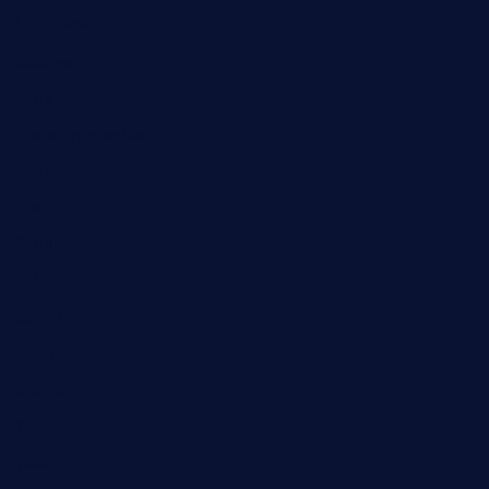
Landwirtschaft
Lokales
Lyrik
Mariengymnasium
Natur
Poesie
Politik
Religion
Schule
Sport
Studium
Technik
Tiere