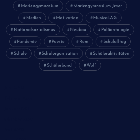
Mariengymnasium
Mariengymnasium Jever
Medien
Motivation
Musical-AG
Nationalsozialismus
Neubau
Paläontologie
Pandemie
Poesie
Rom
Schulalltag
Schule
Schulorganisation
Schüleraktivitäten
Schülerband
Wolf
Juni 2026
Februar 2024
Januar 2024
Oktober 2023
Mai 2023