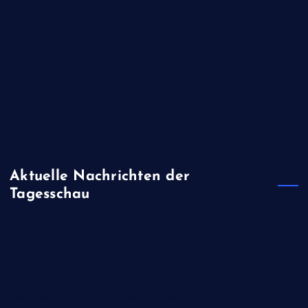
Februar 2020
Januar 2020
November 2019
August 2019
April 2019
Januar 2019
Aktuelle Nachrichten der
Tagesschau
Sondervermögen - wo das Geld verbaut wird
Unionsfraktionschef Frei fordert von Bas Tempo bei
Rentenreform
Island verweist Walfang-Gegner des Landes