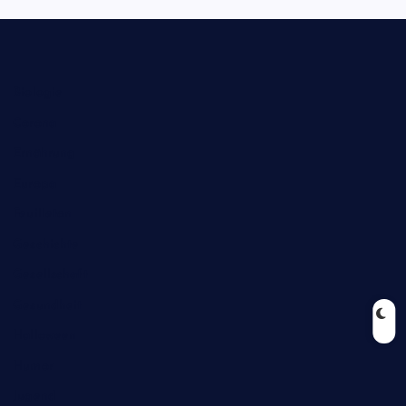
Biologie
Corona
Ernährung
Europa
Feuilleton
Geschichte
Gesellschaft
Gesundheit
Halloween
Humor
Jugend