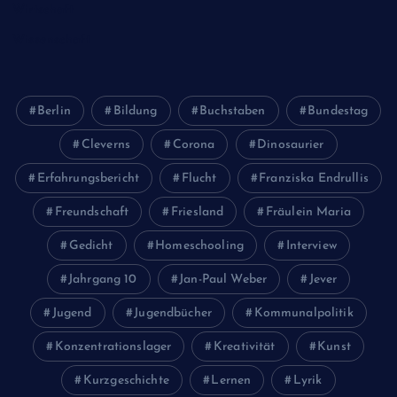
Wirtschaft
Wissenschaft
Berlin
Bildung
Buchstaben
Bundestag
Cleverns
Corona
Dinosaurier
Erfahrungsbericht
Flucht
Franziska Endrullis
Freundschaft
Friesland
Fräulein Maria
Gedicht
Homeschooling
Interview
Jahrgang 10
Jan-Paul Weber
Jever
Jugend
Jugendbücher
Kommunalpolitik
Konzentrationslager
Kreativität
Kunst
Kurzgeschichte
Lernen
Lyrik