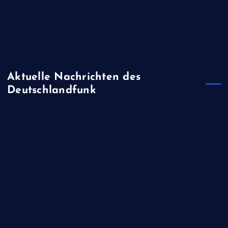
Drohne am Flughafen Leipzig/Halle: Dobrindt sieht "hybrides
Anschlagsszenario"
WHO: Studien zu Ebola-Medikamenten und Impfstoffen
starten
Aktuelle Nachrichten des
Deutschlandfunk
Paris - Schwimm-EM: Wesemann gewinnt seine zweite
Goldmedaille, Silber für Pfeif und Rösler, Gold für Wellbrock
Nach Ankunft Tausender Migranten - Präsident von Ceuta
fordert Hilfe von Madrid: Lage für angekommene Kinder und
Jugendliche "unhaltbar"
Folgen für Wirtschaft und Umwelt - Verkehrsminister lädt zur
Niedrigwasser-Krisensitzung
Krieg gegen die Ukraine - Selenskyj bittet NATO-