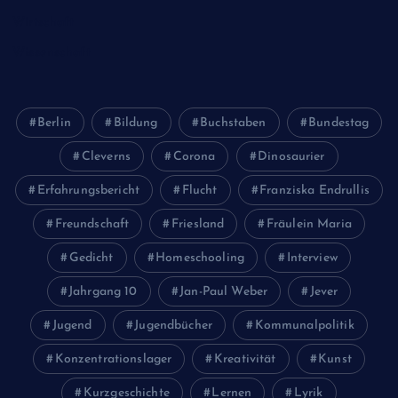
Wirtschaft
Wissenschaft
Berlin
Bildung
Buchstaben
Bundestag
Cleverns
Corona
Dinosaurier
Erfahrungsbericht
Flucht
Franziska Endrullis
Freundschaft
Friesland
Fräulein Maria
Gedicht
Homeschooling
Interview
Jahrgang 10
Jan-Paul Weber
Jever
Jugend
Jugendbücher
Kommunalpolitik
Konzentrationslager
Kreativität
Kunst
Kurzgeschichte
Lernen
Lyrik