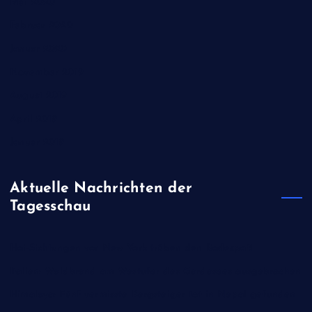
Mai 2020
Februar 2020
Januar 2020
November 2019
August 2019
April 2019
Januar 2019
Aktuelle Nachrichten der
Tagesschau
Hai-Sichtungen vor New York trüben den Badespaß
Italien: Waldbrand am Westufer des Gardasees ausgebrochen
Himalaya: Fünf vermisste Bergsteiger tot in Nepal gefunden