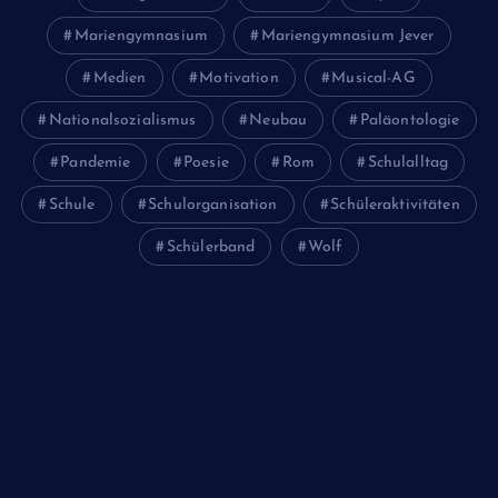
Mariengymnasium
Mariengymnasium Jever
Medien
Motivation
Musical-AG
Nationalsozialismus
Neubau
Paläontologie
Pandemie
Poesie
Rom
Schulalltag
Schule
Schulorganisation
Schüleraktivitäten
Schülerband
Wolf
Juni 2026
Februar 2024
Januar 2024
Oktober 2023
Mai 2023