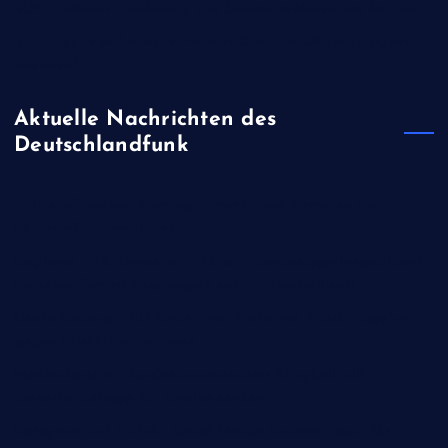
BUND kritisiert Lockerung des Sonntagsfahrverbots für Lkw
Kann der neue britische Premier Burnham Obdachlosigkeit
beenden?
Aktuelle Nachrichten des
Deutschlandfunk
Wirtschaftsweiser Werding - "Merz muss Zerreden der
Rentenreform verhindern"
Geplante PKK-Amnestie in Türkei - Bundestagsvizepräsident
Ramelow fordert Regelungen auch in Deutschland
Ceuta-Andrang - EU fordert von Meta und Tiktok Vorgehen
gegen Falschinformationen
Medienbericht - Bundesfinanzminister Klingbeil will
Steuerfreibeträge für Vereine senken
Instagram und TikTok - Social Media: Sicherer Raum für