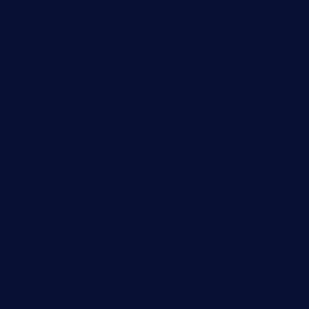
Jugend
Landwirtschaft
Lokales
Lyrik
Mariengymnasium
Natur
Poesie
Politik
Religion
Schule
Sport
Studium
Technik
Tiere