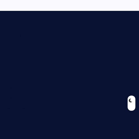
Biologie
Corona
Ernährung
Europa
Feuilleton
Geschichte
Gesellschaft
Gesundheit
Halloween
Humor